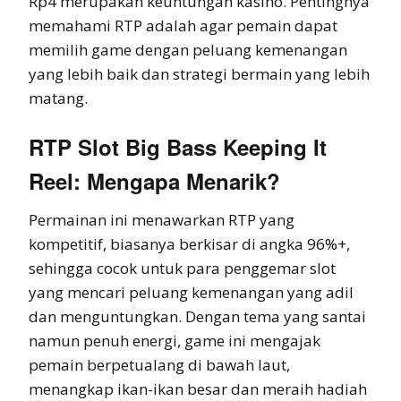
Rp4 merupakan keuntungan kasino. Pentingnya
memahami RTP adalah agar pemain dapat
memilih game dengan peluang kemenangan
yang lebih baik dan strategi bermain yang lebih
matang.
RTP Slot Big Bass Keeping It
Reel: Mengapa Menarik?
Permainan ini menawarkan RTP yang
kompetitif, biasanya berkisar di angka 96%+,
sehingga cocok untuk para penggemar slot
yang mencari peluang kemenangan yang adil
dan menguntungkan. Dengan tema yang santai
namun penuh energi, game ini mengajak
pemain berpetualang di bawah laut,
menangkap ikan-ikan besar dan meraih hadiah