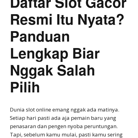
Daftar Slot Gacor
Resmi Itu Nyata?
Panduan
Lengkap Biar
Nggak Salah
Pilih
Dunia slot online emang nggak ada matinya.
Setiap hari pasti ada aja pemain baru yang
penasaran dan pengen nyoba peruntungan.
Tapi, sebelum kamu mulai, pasti kamu sering