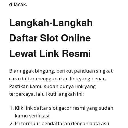
dilacak.
Langkah-Langkah
Daftar Slot Online
Lewat Link Resmi
Biar nggak bingung, berikut panduan singkat
cara daftar menggunakan link yang benar.
Pastikan kamu sudah punya link yang
terpercaya, lalu ikuti langkah ini:
Klik link daftar slot gacor resmi yang sudah
kamu verifikasi.
Isi formulir pendaftaran dengan data asli