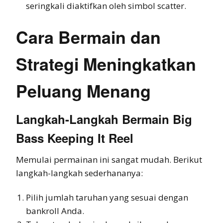
seringkali diaktifkan oleh simbol scatter.
Cara Bermain dan
Strategi Meningkatkan
Peluang Menang
Langkah-Langkah Bermain Big
Bass Keeping It Reel
Memulai permainan ini sangat mudah. Berikut
langkah-langkah sederhananya:
Pilih jumlah taruhan yang sesuai dengan
bankroll Anda.