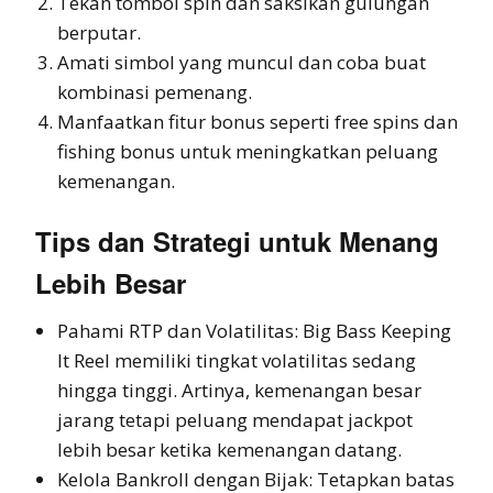
Tekan tombol spin dan saksikan gulungan
berputar.
Amati simbol yang muncul dan coba buat
kombinasi pemenang.
Manfaatkan fitur bonus seperti free spins dan
fishing bonus untuk meningkatkan peluang
kemenangan.
Tips dan Strategi untuk Menang
Lebih Besar
Pahami RTP dan Volatilitas: Big Bass Keeping
It Reel memiliki tingkat volatilitas sedang
hingga tinggi. Artinya, kemenangan besar
jarang tetapi peluang mendapat jackpot
lebih besar ketika kemenangan datang.
Kelola Bankroll dengan Bijak: Tetapkan batas