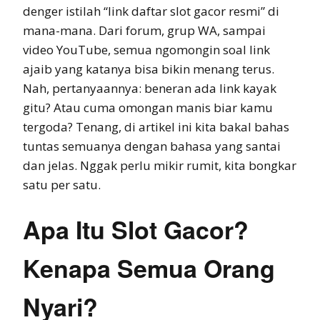
denger istilah “link daftar slot gacor resmi” di
mana-mana. Dari forum, grup WA, sampai
video YouTube, semua ngomongin soal link
ajaib yang katanya bisa bikin menang terus.
Nah, pertanyaannya: beneran ada link kayak
gitu? Atau cuma omongan manis biar kamu
tergoda? Tenang, di artikel ini kita bakal bahas
tuntas semuanya dengan bahasa yang santai
dan jelas. Nggak perlu mikir rumit, kita bongkar
satu per satu.
Apa Itu Slot Gacor?
Kenapa Semua Orang
Nyari?