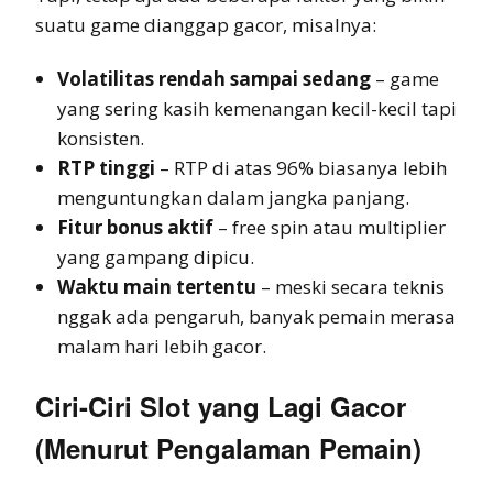
suatu game dianggap gacor, misalnya:
Volatilitas rendah sampai sedang
– game
yang sering kasih kemenangan kecil-kecil tapi
konsisten.
RTP tinggi
– RTP di atas 96% biasanya lebih
menguntungkan dalam jangka panjang.
Fitur bonus aktif
– free spin atau multiplier
yang gampang dipicu.
Waktu main tertentu
– meski secara teknis
nggak ada pengaruh, banyak pemain merasa
malam hari lebih gacor.
Ciri-Ciri Slot yang Lagi Gacor
(Menurut Pengalaman Pemain)