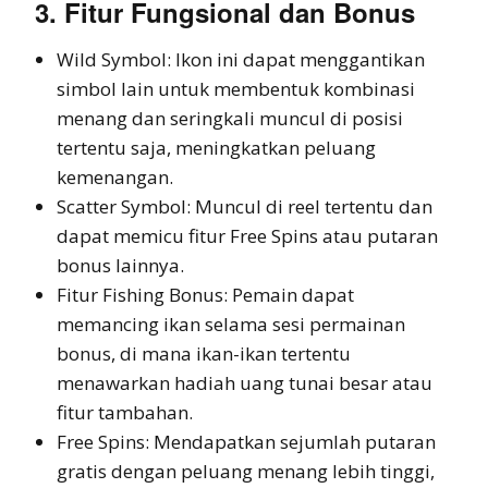
3. Fitur Fungsional dan Bonus
Wild Symbol: Ikon ini dapat menggantikan
simbol lain untuk membentuk kombinasi
menang dan seringkali muncul di posisi
tertentu saja, meningkatkan peluang
kemenangan.
Scatter Symbol: Muncul di reel tertentu dan
dapat memicu fitur Free Spins atau putaran
bonus lainnya.
Fitur Fishing Bonus: Pemain dapat
memancing ikan selama sesi permainan
bonus, di mana ikan-ikan tertentu
menawarkan hadiah uang tunai besar atau
fitur tambahan.
Free Spins: Mendapatkan sejumlah putaran
gratis dengan peluang menang lebih tinggi,