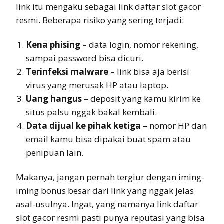
link itu mengaku sebagai link daftar slot gacor
resmi. Beberapa risiko yang sering terjadi:
Kena phising
– data login, nomor rekening,
sampai password bisa dicuri.
Terinfeksi malware
– link bisa aja berisi
virus yang merusak HP atau laptop.
Uang hangus
– deposit yang kamu kirim ke
situs palsu nggak bakal kembali.
Data dijual ke pihak ketiga
– nomor HP dan
email kamu bisa dipakai buat spam atau
penipuan lain.
Makanya, jangan pernah tergiur dengan iming-
iming bonus besar dari link yang nggak jelas
asal-usulnya. Ingat, yang namanya link daftar
slot gacor resmi pasti punya reputasi yang bisa