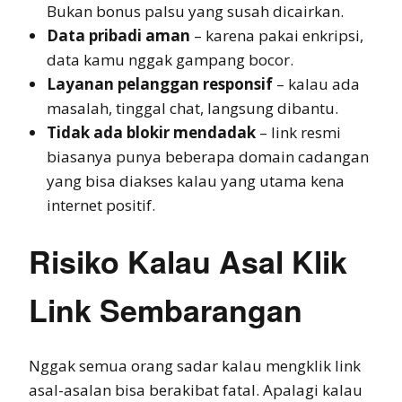
Bukan bonus palsu yang susah dicairkan.
Data pribadi aman
– karena pakai enkripsi,
data kamu nggak gampang bocor.
Layanan pelanggan responsif
– kalau ada
masalah, tinggal chat, langsung dibantu.
Tidak ada blokir mendadak
– link resmi
biasanya punya beberapa domain cadangan
yang bisa diakses kalau yang utama kena
internet positif.
Risiko Kalau Asal Klik
Link Sembarangan
Nggak semua orang sadar kalau mengklik link
asal-asalan bisa berakibat fatal. Apalagi kalau