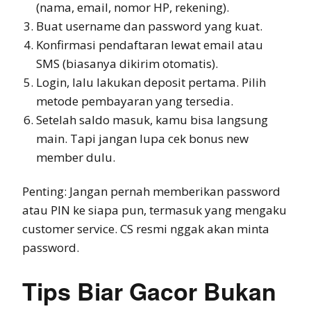
(nama, email, nomor HP, rekening).
Buat username dan password yang kuat.
Konfirmasi pendaftaran lewat email atau
SMS (biasanya dikirim otomatis).
Login, lalu lakukan deposit pertama. Pilih
metode pembayaran yang tersedia.
Setelah saldo masuk, kamu bisa langsung
main. Tapi jangan lupa cek bonus new
member dulu.
Penting: Jangan pernah memberikan password
atau PIN ke siapa pun, termasuk yang mengaku
customer service. CS resmi nggak akan minta
password.
Tips Biar Gacor Bukan