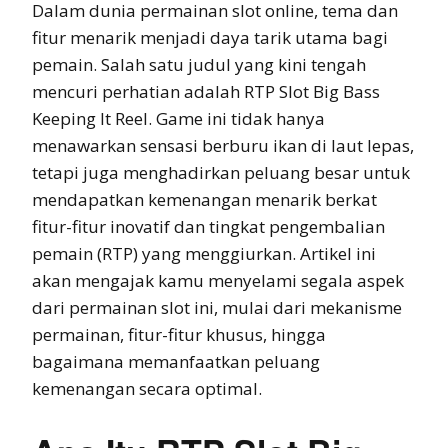
Dalam dunia permainan slot online, tema dan
fitur menarik menjadi daya tarik utama bagi
pemain. Salah satu judul yang kini tengah
mencuri perhatian adalah RTP Slot Big Bass
Keeping It Reel. Game ini tidak hanya
menawarkan sensasi berburu ikan di laut lepas,
tetapi juga menghadirkan peluang besar untuk
mendapatkan kemenangan menarik berkat
fitur-fitur inovatif dan tingkat pengembalian
pemain (RTP) yang menggiurkan. Artikel ini
akan mengajak kamu menyelami segala aspek
dari permainan slot ini, mulai dari mekanisme
permainan, fitur-fitur khusus, hingga
bagaimana memanfaatkan peluang
kemenangan secara optimal.