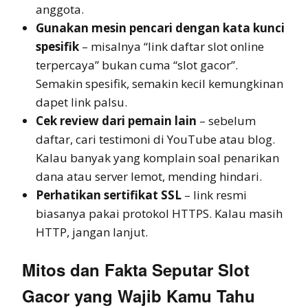
anggota.
Gunakan mesin pencari dengan kata kunci
spesifik
– misalnya “link daftar slot online
terpercaya” bukan cuma “slot gacor”.
Semakin spesifik, semakin kecil kemungkinan
dapet link palsu.
Cek review dari pemain lain
– sebelum
daftar, cari testimoni di YouTube atau blog.
Kalau banyak yang komplain soal penarikan
dana atau server lemot, mending hindari.
Perhatikan sertifikat SSL
– link resmi
biasanya pakai protokol HTTPS. Kalau masih
HTTP, jangan lanjut.
Mitos dan Fakta Seputar Slot
Gacor yang Wajib Kamu Tahu