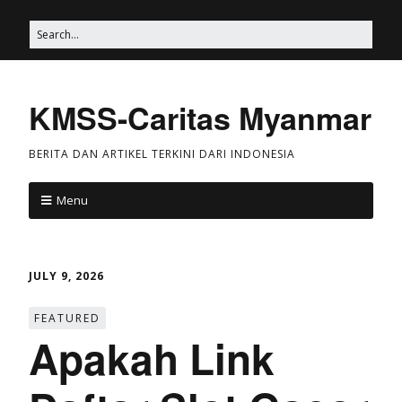
KMSS-Caritas Myanmar
BERITA DAN ARTIKEL TERKINI DARI INDONESIA
Menu
JULY 9, 2026
FEATURED
Apakah Link