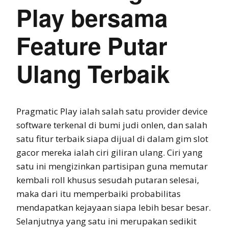
Play bersama
Feature Putar
Ulang Terbaik
Pragmatic Play ialah salah satu provider device
software terkenal di bumi judi onlen, dan salah
satu fitur terbaik siapa dijual di dalam gim slot
gacor mereka ialah ciri giliran ulang. Ciri yang
satu ini mengizinkan partisipan guna memutar
kembali roll khusus sesudah putaran selesai,
maka dari itu memperbaiki probabilitas
mendapatkan kejayaan siapa lebih besar besar.
Selanjutnya yang satu ini merupakan sedikit