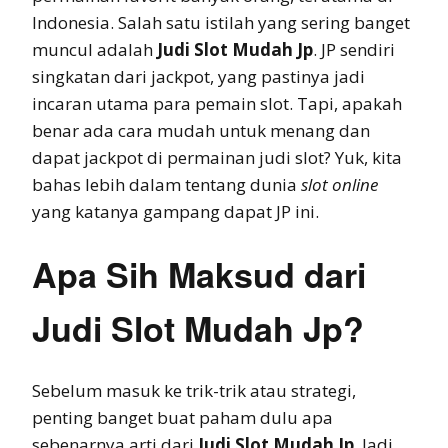
Indonesia. Salah satu istilah yang sering banget
muncul adalah
Judi Slot Mudah Jp
. JP sendiri
singkatan dari jackpot, yang pastinya jadi
incaran utama para pemain slot. Tapi, apakah
benar ada cara mudah untuk menang dan
dapat jackpot di permainan judi slot? Yuk, kita
bahas lebih dalam tentang dunia
slot online
yang katanya gampang dapat JP ini.
Apa Sih Maksud dari
Judi Slot Mudah Jp?
Sebelum masuk ke trik-trik atau strategi,
penting banget buat paham dulu apa
sebenarnya arti dari
Judi Slot Mudah Jp
. Jadi,