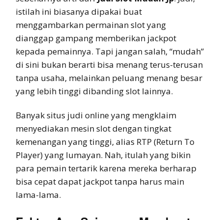
istilah ini biasanya dipakai buat
menggambarkan permainan slot yang
dianggap gampang memberikan jackpot
kepada pemainnya. Tapi jangan salah, “mudah”
di sini bukan berarti bisa menang terus-terusan
tanpa usaha, melainkan peluang menang besar
yang lebih tinggi dibanding slot lainnya.
Banyak situs judi online yang mengklaim
menyediakan mesin slot dengan tingkat
kemenangan yang tinggi, alias RTP (Return To
Player) yang lumayan. Nah, itulah yang bikin
para pemain tertarik karena mereka berharap
bisa cepat dapat jackpot tanpa harus main
lama-lama.