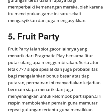
gulungan terus dalam upaya bagi
memperbaiki kemenangan mereka, oleh karena
itu menciptakan game ini satu sekali
mengasyikkan dan juga mengasyikkan.
5. Fruit Party
Fruit Party ialah slot gacor lainnya yang
menarik dari Pragmatic Play bersama fitur
putar ulang apa menggembirakan. Serta atur
letak 7×7 siapa spesial dan juga probabilitas
bagi mengalahkan bonus besar atas tiap
putaran, permainan ini menyediakan kejadian
bermain siapa menarik dan juga
menyenangkan untuk kelompok partisipan.Ciri
respin membolehkan pemain guna memutar
repeat gulungan tertentu guna menaikkan