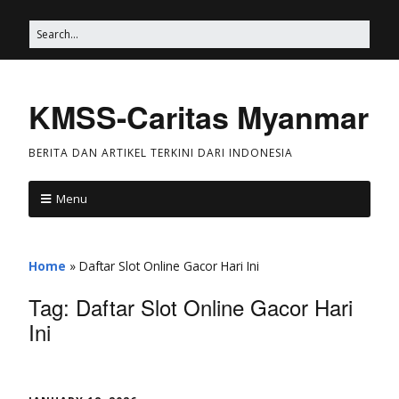
KMSS-Caritas Myanmar
BERITA DAN ARTIKEL TERKINI DARI INDONESIA
Menu
Home
»
Daftar Slot Online Gacor Hari Ini
Tag:
Daftar Slot Online Gacor Hari
Ini