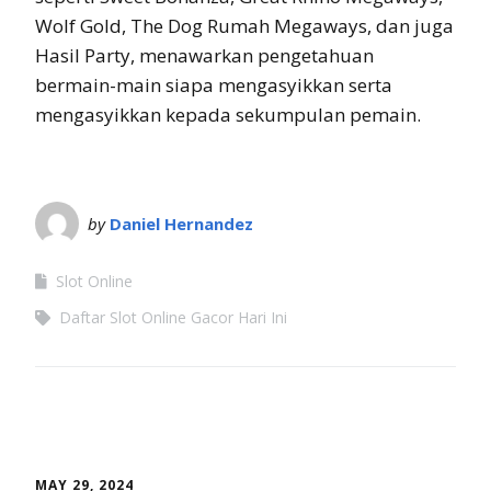
Wolf Gold, The Dog Rumah Megaways, dan juga
Hasil Party, menawarkan pengetahuan
bermain-main siapa mengasyikkan serta
mengasyikkan kepada sekumpulan pemain.
by
Daniel Hernandez
Slot Online
Daftar Slot Online Gacor Hari Ini
MAY 29, 2024