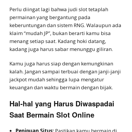
Perlu diingat lagi bahwa judi slot tetaplah
permainan yang bergantung pada
keberuntungan dan sistem RNG. Walaupun ada
klaim “mudah JP”, bukan berarti kamu bisa
menang setiap saat. Kadang hoki datang,
kadang juga harus sabar menunggu giliran.
Kamu juga harus siap dengan kemungkinan
kalah. Jangan sampai terbuai dengan janji-janji
jackpot mudah sehingga lupa mengatur
keuangan dan waktu bermain dengan bijak.
Hal-hal yang Harus Diwaspadai
Saat Bermain Slot Online
Penipuan Situs:
Pastikan kamu bermain di