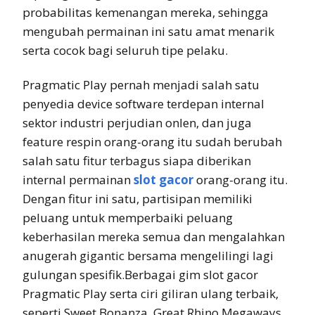
probabilitas kemenangan mereka, sehingga
mengubah permainan ini satu amat menarik
serta cocok bagi seluruh tipe pelaku.
Pragmatic Play pernah menjadi salah satu
penyedia device software terdepan internal
sektor industri perjudian onlen, dan juga
feature respin orang-orang itu sudah berubah
salah satu fitur terbagus siapa diberikan
internal permainan
slot gacor
orang-orang itu.
Dengan fitur ini satu, partisipan memiliki
peluang untuk memperbaiki peluang
keberhasilan mereka semua dan mengalahkan
anugerah gigantic bersama mengelilingi lagi
gulungan spesifik.Berbagai gim slot gacor
Pragmatic Play serta ciri giliran ulang terbaik,
seperti Sweet Bonanza, Great Rhino Megaways,