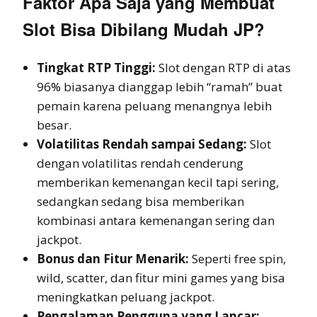
Faktor Apa Saja yang Membuat
Slot Bisa Dibilang Mudah JP?
Tingkat RTP Tinggi:
Slot dengan RTP di atas
96% biasanya dianggap lebih “ramah” buat
pemain karena peluang menangnya lebih
besar.
Volatilitas Rendah sampai Sedang:
Slot
dengan volatilitas rendah cenderung
memberikan kemenangan kecil tapi sering,
sedangkan sedang bisa memberikan
kombinasi antara kemenangan sering dan
jackpot.
Bonus dan Fitur Menarik:
Seperti free spin,
wild, scatter, dan fitur mini games yang bisa
meningkatkan peluang jackpot.
Pengalaman Pengguna yang Lancar: