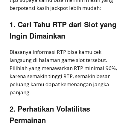
berpotensi kasih jackpot lebih mudah:
1. Cari Tahu RTP dari Slot yang
Ingin Dimainkan
Biasanya informasi RTP bisa kamu cek
langsung di halaman game slot tersebut.
Pilihlah yang menawarkan RTP minimal 96%,
karena semakin tinggi RTP, semakin besar
peluang kamu dapat kemenangan jangka
panjang.
2. Perhatikan Volatilitas
Permainan