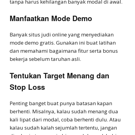
tanpa harus kehilangan banyak modal di awal.
Manfaatkan Mode Demo
Banyak situs judi online yang menyediakan
mode demo gratis. Gunakan ini buat latihan
dan memahami bagaimana fitur serta bonus
bekerja sebelum taruhan asli.
Tentukan Target Menang dan
Stop Loss
Penting banget buat punya batasan kapan
berhenti. Misalnya, kalau sudah menang dua
kali lipat dari modal, coba berhenti dulu. Atau
kalau sudah kalah sejumlah tertentu, jangan