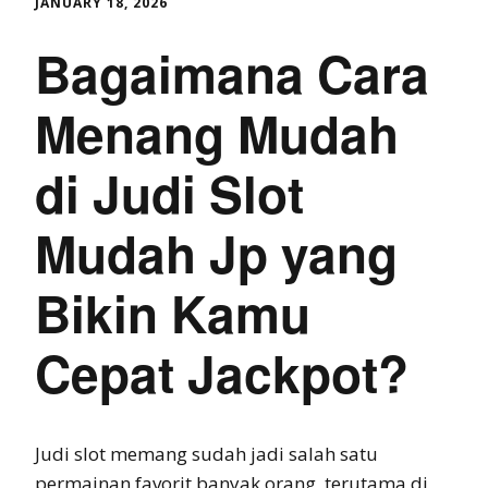
JANUARY 18, 2026
Bagaimana Cara
Menang Mudah
di Judi Slot
Mudah Jp yang
Bikin Kamu
Cepat Jackpot?
Judi slot memang sudah jadi salah satu
permainan favorit banyak orang, terutama di