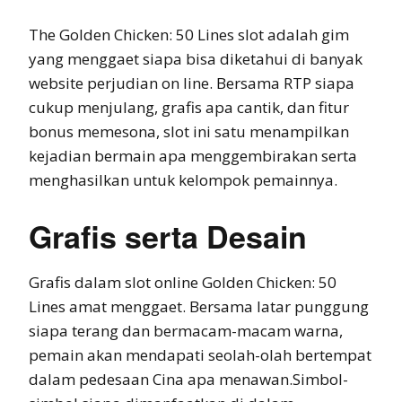
The Golden Chicken: 50 Lines slot adalah gim
yang menggaet siapa bisa diketahui di banyak
website perjudian on line. Bersama RTP siapa
cukup menjulang, grafis apa cantik, dan fitur
bonus memesona, slot ini satu menampilkan
kejadian bermain apa menggembirakan serta
menghasilkan untuk kelompok pemainnya.
Grafis serta Desain
Grafis dalam slot online Golden Chicken: 50
Lines amat menggaet. Bersama latar punggung
siapa terang dan bermacam-macam warna,
pemain akan mendapati seolah-olah bertempat
dalam pedesaan Cina apa menawan.Simbol-