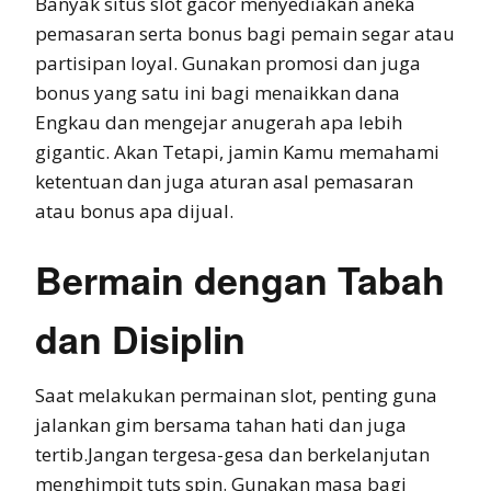
Banyak situs slot gacor menyediakan aneka
pemasaran serta bonus bagi pemain segar atau
partisipan loyal. Gunakan promosi dan juga
bonus yang satu ini bagi menaikkan dana
Engkau dan mengejar anugerah apa lebih
gigantic. Akan Tetapi, jamin Kamu memahami
ketentuan dan juga aturan asal pemasaran
atau bonus apa dijual.
Bermain dengan Tabah
dan Disiplin
Saat melakukan permainan slot, penting guna
jalankan gim bersama tahan hati dan juga
tertib.Jangan tergesa-gesa dan berkelanjutan
menghimpit tuts spin. Gunakan masa bagi