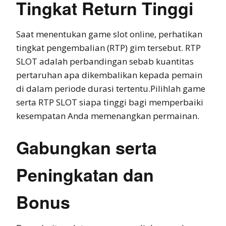
Tingkat Return Tinggi
Saat menentukan game slot online, perhatikan
tingkat pengembalian (RTP) gim tersebut. RTP
SLOT adalah perbandingan sebab kuantitas
pertaruhan apa dikembalikan kepada pemain
di dalam periode durasi tertentu.Pilihlah game
serta RTP SLOT siapa tinggi bagi memperbaiki
kesempatan Anda memenangkan permainan.
Gabungkan serta
Peningkatan dan
Bonus