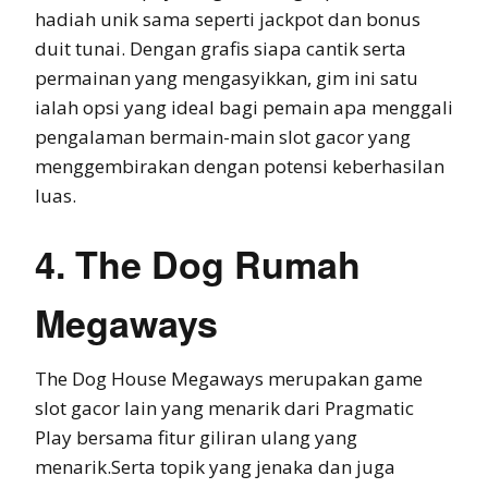
hadiah unik sama seperti jackpot dan bonus
duit tunai. Dengan grafis siapa cantik serta
permainan yang mengasyikkan, gim ini satu
ialah opsi yang ideal bagi pemain apa menggali
pengalaman bermain-main slot gacor yang
menggembirakan dengan potensi keberhasilan
luas.
4. The Dog Rumah
Megaways
The Dog House Megaways merupakan game
slot gacor lain yang menarik dari Pragmatic
Play bersama fitur giliran ulang yang
menarik.Serta topik yang jenaka dan juga