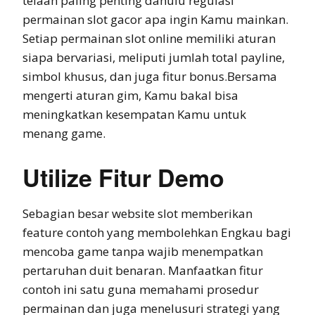
telaah paling penting dahulu regulasi
permainan slot gacor apa ingin Kamu mainkan.
Setiap permainan slot online memiliki aturan
siapa bervariasi, meliputi jumlah total payline,
simbol khusus, dan juga fitur bonus.Bersama
mengerti aturan gim, Kamu bakal bisa
meningkatkan kesempatan Kamu untuk
menang game.
Utilize Fitur Demo
Sebagian besar website slot memberikan
feature contoh yang membolehkan Engkau bagi
mencoba game tanpa wajib menempatkan
pertaruhan duit benaran. Manfaatkan fitur
contoh ini satu guna memahami prosedur
permainan dan juga menelusuri strategi yang