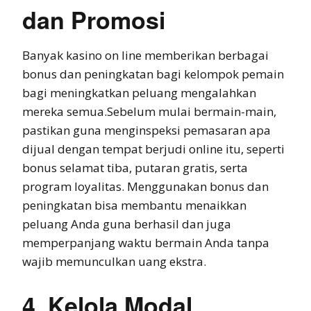
dan Promosi
Banyak kasino on line memberikan berbagai
bonus dan peningkatan bagi kelompok pemain
bagi meningkatkan peluang mengalahkan
mereka semua.Sebelum mulai bermain-main,
pastikan guna menginspeksi pemasaran apa
dijual dengan tempat berjudi online itu, seperti
bonus selamat tiba, putaran gratis, serta
program loyalitas. Menggunakan bonus dan
peningkatan bisa membantu menaikkan
peluang Anda guna berhasil dan juga
memperpanjang waktu bermain Anda tanpa
wajib memunculkan uang ekstra.
4. Kelola Modal