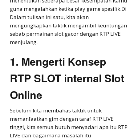
menentukan seberapa besar kesempatan Kamu
guna mengalahkan ketika play game spesifik.Di
Dalam tulisan ini satu, kita akan
mengungkapkan taktik mengambil keuntungan
sebab permainan slot gacor dengan RTP LIVE
menjulang.
1. Mengerti Konsep
RTP SLOT internal Slot
Online
Sebelum kita membahas taktik untuk
memanfaatkan gim dengan taraf RTP LIVE
tinggi, kita semua butuh menyadari apa itu RTP
LIVE dan bagaimana masalah itu