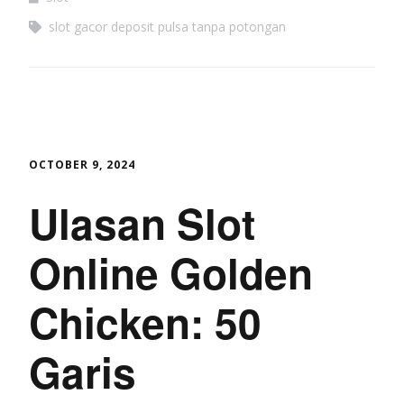
slot gacor deposit pulsa tanpa potongan
OCTOBER 9, 2024
Ulasan Slot
Online Golden
Chicken: 50
Garis