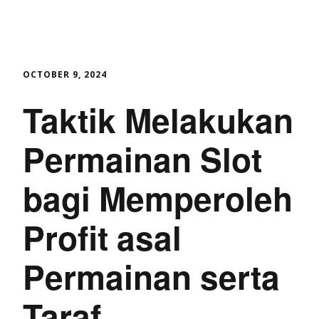
OCTOBER 9, 2024
Taktik Melakukan
Permainan Slot
bagi Memperoleh
Profit asal
Permainan serta
Taraf