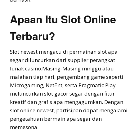
Apaan Itu Slot Online
Terbaru?
Slot newest mengacu di permainan slot apa
segar diluncurkan dari supplier perangkat
lunak casino.Masing-Masing minggu atau
malahan tiap hari, pengembang game seperti
Microgaming, NetEnt, serta Pragmatic Play
meluncurkan slot gacor segar dengan fitur
kreatif dan grafis apa mengagumkan. Dengan
slot online newest, partisipan dapat mengalami
pengetahuan bermain apa segar dan
memesona.