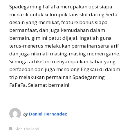
Spadegaming FaFaFa merupakan opsi siapa
menarik untuk kelompok fans slot daring.Serta
desain yang memikat, feature bonus siapa
bermanfaat, dan juga kemudahan dalam
bermain, gim ini patut dijajal. Ingatlah guna
terus-menerus melakukan permainan serta arif
dan juga nikmati masing-masing momen game.
Semoga artikel ini menyampaikan kabar yang
berfaedah dan juga menolong Engkau di dalam
trip melakukan permainan Spadegaming
FaFaFa. Selamat bermain!
by
Daniel Hernandez
Slot Thailand