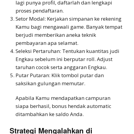
lagi punya profil, daftarlah dan lengkapi
proses pendaftaran.
Setor Modal: Kerjakan simpanan ke rekening
Kamu bagi mengawali game. Banyak tempat
berjudi memberikan aneka teknik
pembayaran apa selamat.
Seleksi Pertaruhan: Tentukan kuantitas judi
Engkau sebelum ini berputar roll. Adjust
taruhan cocok serta anggaran Engkau.
Putar Putaran: Klik tombol putar dan
saksikan gulungan memutar.
Apabila Kamu mendapatkan campuran
siapa berhasil, bonus hendak automatic
ditambahkan ke saldo Anda.
Strategi Mengalahkan di