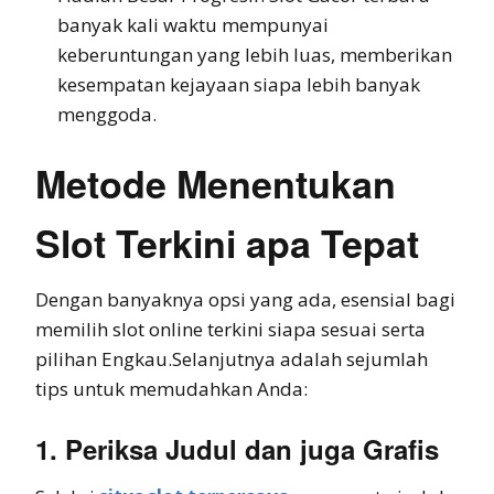
banyak kali waktu mempunyai
keberuntungan yang lebih luas, memberikan
kesempatan kejayaan siapa lebih banyak
menggoda.
Metode Menentukan
Slot Terkini apa Tepat
Dengan banyaknya opsi yang ada, esensial bagi
memilih slot online terkini siapa sesuai serta
pilihan Engkau.Selanjutnya adalah sejumlah
tips untuk memudahkan Anda:
1. Periksa Judul dan juga Grafis