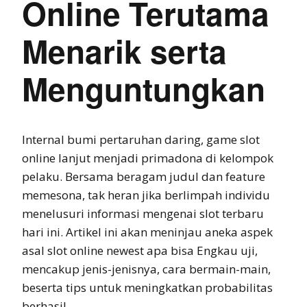
Online Terutama
Menarik serta
Menguntungkan
Internal bumi pertaruhan daring, game slot
online lanjut menjadi primadona di kelompok
pelaku. Bersama beragam judul dan feature
memesona, tak heran jika berlimpah individu
menelusuri informasi mengenai slot terbaru
hari ini. Artikel ini akan meninjau aneka aspek
asal slot online newest apa bisa Engkau uji,
mencakup jenis-jenisnya, cara bermain-main,
beserta tips untuk meningkatkan probabilitas
berhasil.