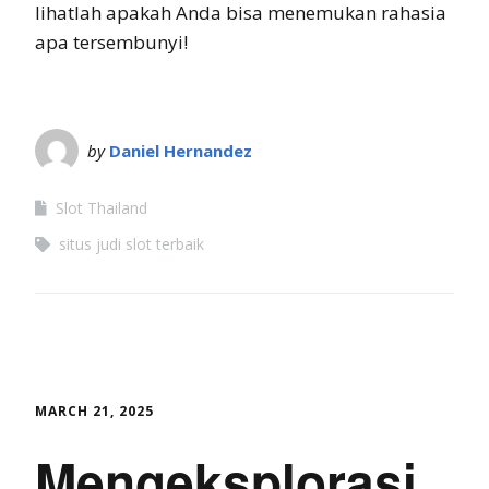
lihatlah apakah Anda bisa menemukan rahasia
apa tersembunyi!
by
Daniel Hernandez
Slot Thailand
situs judi slot terbaik
MARCH 21, 2025
Mengeksplorasi