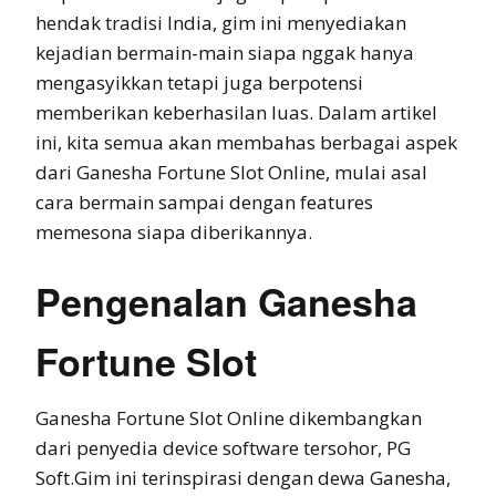
hendak tradisi India, gim ini menyediakan
kejadian bermain-main siapa nggak hanya
mengasyikkan tetapi juga berpotensi
memberikan keberhasilan luas. Dalam artikel
ini, kita semua akan membahas berbagai aspek
dari Ganesha Fortune Slot Online, mulai asal
cara bermain sampai dengan features
memesona siapa diberikannya.
Pengenalan Ganesha
Fortune Slot
Ganesha Fortune Slot Online dikembangkan
dari penyedia device software tersohor, PG
Soft.Gim ini terinspirasi dengan dewa Ganesha,