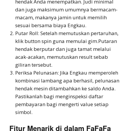
hendak Anda menempatkan. Judi minimal
dan juga maksimum umumnya bermacam-
macam, makanya jamin untuk memilih
sesuai bersama biaya Engkau.
Putar Roll: Setelah memutuskan pertaruhan,
klik button spin guna memulai gim.Putaran
hendak berputar dan juga tamat melalui
acak-acakan, memutuskan result sebab
giliran tersebut.
Periksa Pelunasan: Jika Engkau memperoleh
kombinasi lambang apa berhasil, pelunasan
hendak mesin ditambahkan ke saldo Anda.
Pastikanlah bagi menginspeksi daftar
pembayaran bagi mengerti value setiap
simbol.
Fitur Menarik di dalam FaFaFa