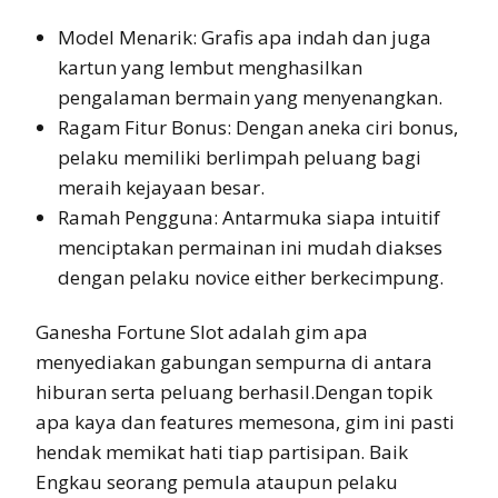
Model Menarik: Grafis apa indah dan juga
kartun yang lembut menghasilkan
pengalaman bermain yang menyenangkan.
Ragam Fitur Bonus: Dengan aneka ciri bonus,
pelaku memiliki berlimpah peluang bagi
meraih kejayaan besar.
Ramah Pengguna: Antarmuka siapa intuitif
menciptakan permainan ini mudah diakses
dengan pelaku novice either berkecimpung.
Ganesha Fortune Slot adalah gim apa
menyediakan gabungan sempurna di antara
hiburan serta peluang berhasil.Dengan topik
apa kaya dan features memesona, gim ini pasti
hendak memikat hati tiap partisipan. Baik
Engkau seorang pemula ataupun pelaku