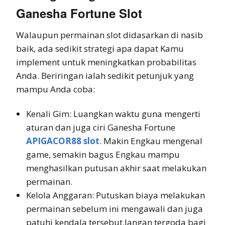
Ganesha Fortune Slot
Walaupun permainan slot didasarkan di nasib
baik, ada sedikit strategi apa dapat Kamu
implement untuk meningkatkan probabilitas
Anda. Beriringan ialah sedikit petunjuk yang
mampu Anda coba:
Kenali Gim: Luangkan waktu guna mengerti
aturan dan juga ciri Ganesha Fortune
APIGACOR88 slot
. Makin Engkau mengenal
game, semakin bagus Engkau mampu
menghasilkan putusan akhir saat melakukan
permainan.
Kelola Anggaran: Putuskan biaya melakukan
permainan sebelum ini mengawali dan juga
patuhi kendala tersebut.Jangan tergoda bagi