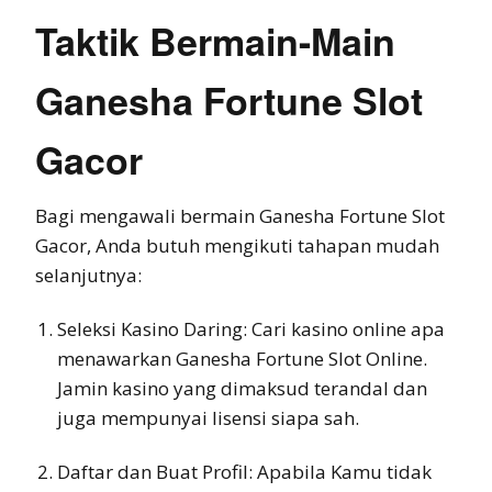
Taktik Bermain-Main
Ganesha Fortune Slot
Gacor
Bagi mengawali bermain Ganesha Fortune Slot
Gacor, Anda butuh mengikuti tahapan mudah
selanjutnya:
Seleksi Kasino Daring: Cari kasino online apa
menawarkan Ganesha Fortune Slot Online.
Jamin kasino yang dimaksud terandal dan
juga mempunyai lisensi siapa sah.
Daftar dan Buat Profil: Apabila Kamu tidak