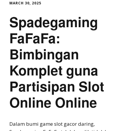
MARCH 30, 2025
Spadegaming
FaFaFa:
Bimbingan
Komplet guna
Partisipan Slot
Online Online
Dalam bumi game slot gacor daring,