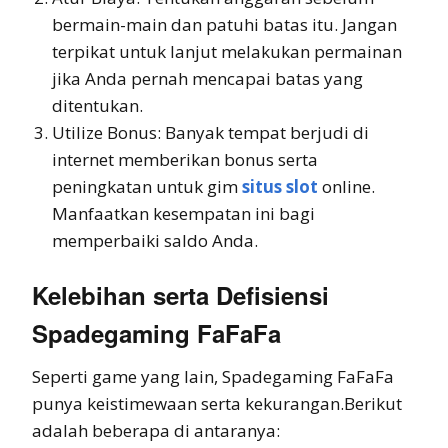
bermain-main dan patuhi batas itu. Jangan
terpikat untuk lanjut melakukan permainan
jika Anda pernah mencapai batas yang
ditentukan.
Utilize Bonus: Banyak tempat berjudi di
internet memberikan bonus serta
peningkatan untuk gim
situs slot
online.
Manfaatkan kesempatan ini bagi
memperbaiki saldo Anda.
Kelebihan serta Defisiensi
Spadegaming FaFaFa
Seperti game yang lain, Spadegaming FaFaFa
punya keistimewaan serta kekurangan.Berikut
adalah beberapa di antaranya: