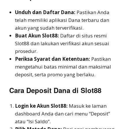
Unduh dan Daftar Dana:
Pastikan Anda
telah memiliki aplikasi Dana terbaru dan
akun yang sudah terverifikasi.
Buat Akun Slot88:
Daftar di situs resmi
Slot88 dan lakukan verifikasi akun sesuai
prosedur.
Periksa Syarat dan Ketentuan:
Pastikan
mengetahui batas minimal dan maksimal
deposit, serta promo yang berlaku.
Cara Deposit Dana di Slot88
Login ke Akun Slot88:
Masuk ke laman
dashboard Anda dan cari menu “Deposit”
atau “Isi Saldo”.