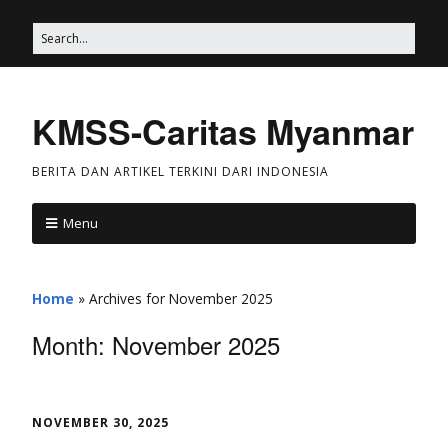
KMSS-Caritas Myanmar
BERITA DAN ARTIKEL TERKINI DARI INDONESIA
Menu
Home
»
Archives for November 2025
Month:
November 2025
NOVEMBER 30, 2025