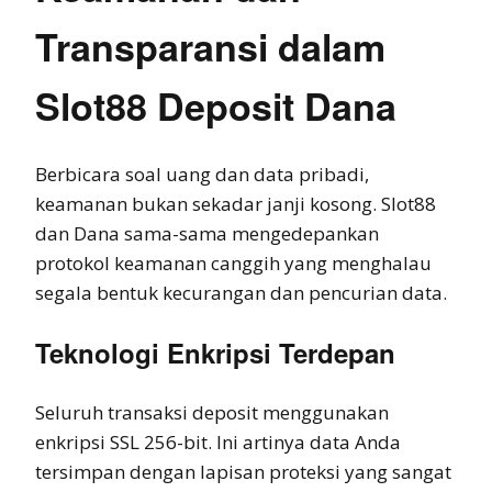
Transparansi dalam
Slot88 Deposit Dana
Berbicara soal uang dan data pribadi,
keamanan bukan sekadar janji kosong. Slot88
dan Dana sama-sama mengedepankan
protokol keamanan canggih yang menghalau
segala bentuk kecurangan dan pencurian data.
Teknologi Enkripsi Terdepan
Seluruh transaksi deposit menggunakan
enkripsi SSL 256-bit. Ini artinya data Anda
tersimpan dengan lapisan proteksi yang sangat