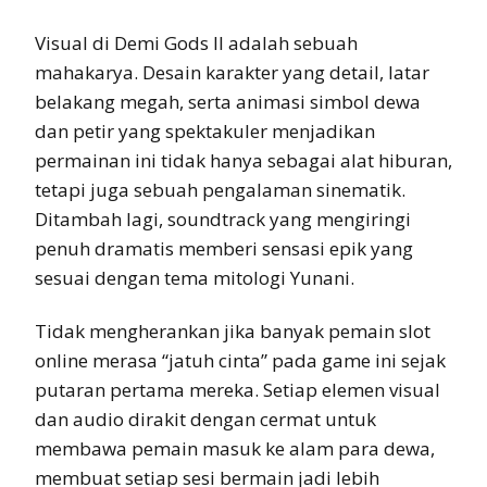
Visual di Demi Gods II adalah sebuah
mahakarya. Desain karakter yang detail, latar
belakang megah, serta animasi simbol dewa
dan petir yang spektakuler menjadikan
permainan ini tidak hanya sebagai alat hiburan,
tetapi juga sebuah pengalaman sinematik.
Ditambah lagi, soundtrack yang mengiringi
penuh dramatis memberi sensasi epik yang
sesuai dengan tema mitologi Yunani.
Tidak mengherankan jika banyak pemain slot
online merasa “jatuh cinta” pada game ini sejak
putaran pertama mereka. Setiap elemen visual
dan audio dirakit dengan cermat untuk
membawa pemain masuk ke alam para dewa,
membuat setiap sesi bermain jadi lebih