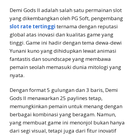
Demi Gods II adalah salah satu permainan slot
yang dikembangkan oleh PG Soft, pengembang
slot rate tertinggi
ternama dengan reputasi
global atas inovasi dan kualitas game yang
tinggi. Game ini hadir dengan tema dewa-dewi
Yunani kuno yang dihidupkan lewat animasi
fantastis dan soundscape yang membawa
pemain seolah memasuki dunia mitologi yang
nyata.
Dengan format 5 gulungan dan 3 baris, Demi
Gods II menawarkan 25 paylines tetap,
memungkinkan pemain untuk menang dengan
berbagai kombinasi yang beragam. Namun,
yang membuat game ini menonjol bukan hanya
dari segi visual, tetapi juga dari fitur inovatif