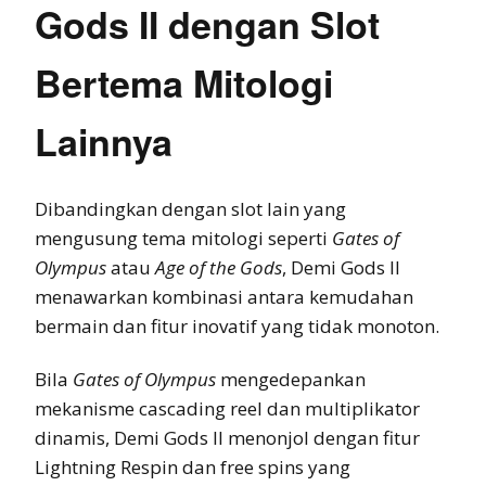
Gods II dengan Slot
Bertema Mitologi
Lainnya
Dibandingkan dengan slot lain yang
mengusung tema mitologi seperti
Gates of
Olympus
atau
Age of the Gods
, Demi Gods II
menawarkan kombinasi antara kemudahan
bermain dan fitur inovatif yang tidak monoton.
Bila
Gates of Olympus
mengedepankan
mekanisme cascading reel dan multiplikator
dinamis, Demi Gods II menonjol dengan fitur
Lightning Respin dan free spins yang