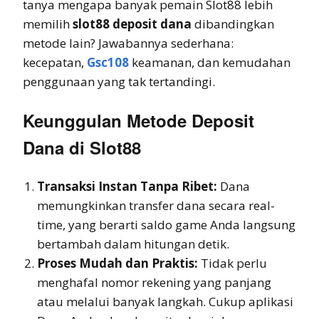
tanya mengapa banyak pemain Slot88 lebih
memilih
slot88 deposit dana
dibandingkan
metode lain? Jawabannya sederhana:
kecepatan,
Gsc108
keamanan, dan kemudahan
penggunaan yang tak tertandingi.
Keunggulan Metode Deposit
Dana di Slot88
Transaksi Instan Tanpa Ribet:
Dana
memungkinkan transfer dana secara real-
time, yang berarti saldo game Anda langsung
bertambah dalam hitungan detik.
Proses Mudah dan Praktis:
Tidak perlu
menghafal nomor rekening yang panjang
atau melalui banyak langkah. Cukup aplikasi