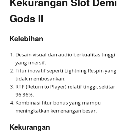
Kekurangan Slot Demi
Gods II
Kelebihan
Desain visual dan audio berkualitas tinggi
yang imersif.
Fitur inovatif seperti Lightning Respin yang
tidak membosankan.
RTP (Return to Player) relatif tinggi, sekitar
96.36%.
Kombinasi fitur bonus yang mampu
meningkatkan kemenangan besar.
Kekurangan