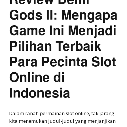
Gods II: Mengapa
Game Ini Menjadi
Pilihan Terbaik
Para Pecinta Slot
Online di
Indonesia
Dalam ranah permainan slot online, tak jarang
kita menemukan judul-judul yang menjanjikan