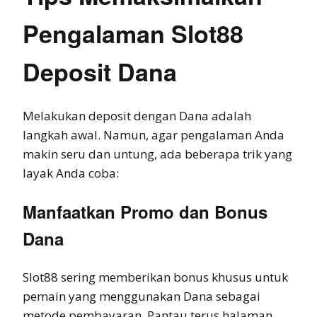
Pengalaman Slot88
Deposit Dana
Melakukan deposit dengan Dana adalah
langkah awal. Namun, agar pengalaman Anda
makin seru dan untung, ada beberapa trik yang
layak Anda coba:
Manfaatkan Promo dan Bonus
Dana
Slot88 sering memberikan bonus khusus untuk
pemain yang menggunakan Dana sebagai
metode pembayaran. Pantau terus halaman