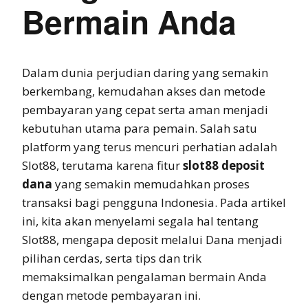
Bermain Anda
Dalam dunia perjudian daring yang semakin
berkembang, kemudahan akses dan metode
pembayaran yang cepat serta aman menjadi
kebutuhan utama para pemain. Salah satu
platform yang terus mencuri perhatian adalah
Slot88, terutama karena fitur
slot88 deposit
dana
yang semakin memudahkan proses
transaksi bagi pengguna Indonesia. Pada artikel
ini, kita akan menyelami segala hal tentang
Slot88, mengapa deposit melalui Dana menjadi
pilihan cerdas, serta tips dan trik
memaksimalkan pengalaman bermain Anda
dengan metode pembayaran ini.