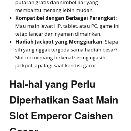
putaran gratis dan simbol liar yang
membantu menang lebih mudah.
Kompatibel dengan Berbagai Perangkat:
Mau main lewat HP, tablet, atau PC, game ini
tetap lancar dan nyaman dimainkan.
Hadiah Jackpot yang Menggiurkan:
Siapa
sih yang nggak tergoda sama hadiah besar?
Slot ini memang terkenal sering ngasih
jackpot, apalagi saat kondisi gacor.
Hal-hal yang Perlu
Diperhatikan Saat Main
Slot Emperor Caishen
Gacor