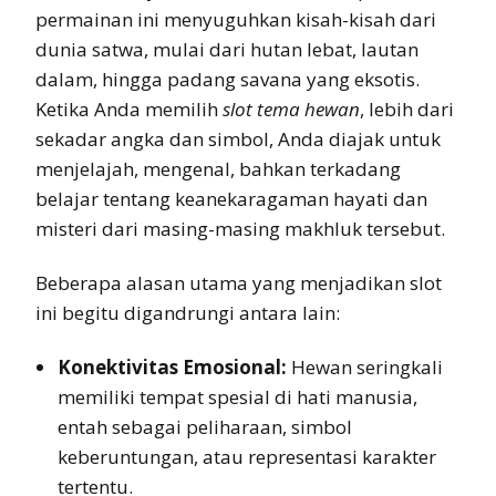
permainan ini menyuguhkan kisah-kisah dari
dunia satwa, mulai dari hutan lebat, lautan
dalam, hingga padang savana yang eksotis.
Ketika Anda memilih
slot tema hewan
, lebih dari
sekadar angka dan simbol, Anda diajak untuk
menjelajah, mengenal, bahkan terkadang
belajar tentang keanekaragaman hayati dan
misteri dari masing-masing makhluk tersebut.
Beberapa alasan utama yang menjadikan slot
ini begitu digandrungi antara lain:
Konektivitas Emosional:
Hewan seringkali
memiliki tempat spesial di hati manusia,
entah sebagai peliharaan, simbol
keberuntungan, atau representasi karakter
tertentu.