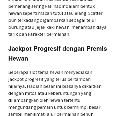
pemenang sering kali hadir dalam bentuk
hewan seperti macan tutul atau elang. Scatter
pun terkadang digambarkan sebagai telur
burung atau jejak kaki hewan, menambah daya
tarik dan karakter permainan.
Jackpot Progresif dengan Premis
Hewan
Beberapa slot tema hewan menyediakan
jackpot progresif yang terus bertambah
nilainya. Hadiah besar ini biasanya dikaitkan
dengan mitos atau keberuntungan yang
dilambangkan oleh hewan tertentu,
mengundang pemain untuk bermimpi besar
sambil menikmati alur permainan penuh