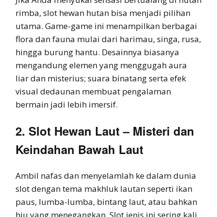
rimba, slot hewan hutan bisa menjadi pilihan
utama. Game-game ini menampilkan berbagai
flora dan fauna mulai dari harimau, singa, rusa,
hingga burung hantu. Desainnya biasanya
mengandung elemen yang menggugah aura
liar dan misterius; suara binatang serta efek
visual dedaunan membuat pengalaman
bermain jadi lebih imersif.
2. Slot Hewan Laut – Misteri dan
Keindahan Bawah Laut
Ambil nafas dan menyelamlah ke dalam dunia
slot dengan tema makhluk lautan seperti ikan
paus, lumba-lumba, bintang laut, atau bahkan
hiu yang menegangkan. Slot jenis ini sering kali