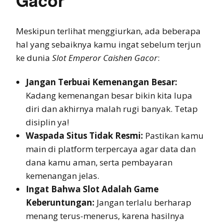
Meskipun terlihat menggiurkan, ada beberapa
hal yang sebaiknya kamu ingat sebelum terjun
ke dunia
Slot Emperor Caishen Gacor
:
Jangan Terbuai Kemenangan Besar:
Kadang kemenangan besar bikin kita lupa
diri dan akhirnya malah rugi banyak. Tetap
disiplin ya!
Waspada Situs Tidak Resmi:
Pastikan kamu
main di platform terpercaya agar data dan
dana kamu aman, serta pembayaran
kemenangan jelas.
Ingat Bahwa Slot Adalah Game
Keberuntungan:
Jangan terlalu berharap
menang terus-menerus, karena hasilnya