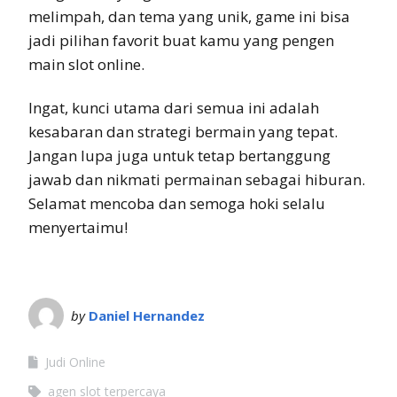
melimpah, dan tema yang unik, game ini bisa
jadi pilihan favorit buat kamu yang pengen
main slot online.
Ingat, kunci utama dari semua ini adalah
kesabaran dan strategi bermain yang tepat.
Jangan lupa juga untuk tetap bertanggung
jawab dan nikmati permainan sebagai hiburan.
Selamat mencoba dan semoga hoki selalu
menyertaimu!
by
Daniel Hernandez
Judi Online
agen slot terpercaya