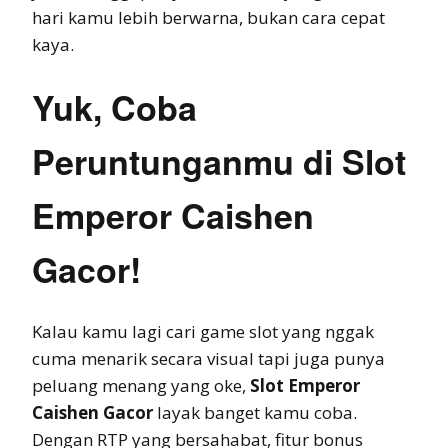
hari kamu lebih berwarna, bukan cara cepat
kaya.
Yuk, Coba
Peruntunganmu di Slot
Emperor Caishen
Gacor!
Kalau kamu lagi cari game slot yang nggak
cuma menarik secara visual tapi juga punya
peluang menang yang oke,
Slot Emperor
Caishen Gacor
layak banget kamu coba.
Dengan RTP yang bersahabat, fitur bonus