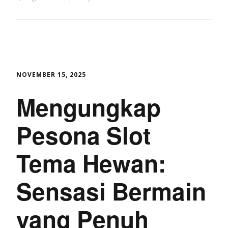
NOVEMBER 15, 2025
Mengungkap
Pesona Slot
Tema Hewan:
Sensasi Bermain
yang Penuh