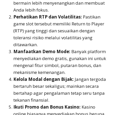
bermain lebih menyenangkan dan membuat
Anda lebih fokus.
Perhatikan RTP dan Volatilitas:
Pastikan
game slot tersebut memiliki Return to Player
(RTP) yang tinggi dan sesuaikan dengan
toleransi risiko melalui volatilitas yang
ditawarkan.
Manfaatkan Demo Mode:
Banyak platform
menyediakan demo gratis, gunakan ini untuk
mengenal fitur simbol, putaran bonus, dan
mekanisme kemenangan.
Kelola Modal dengan Bijak:
Jangan tergoda
bertaruh besar sekaligus; mainkan secara
bertahap agar pengalaman tetap seru tanpa
tekanan finansial.
Ikuti Promo dan Bonus Kasino:
Kasino
online biasanya menyediakan bonus berupa