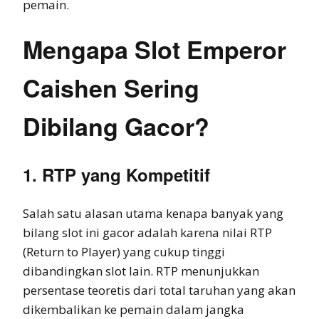
pemain.
Mengapa Slot Emperor
Caishen Sering
Dibilang Gacor?
1. RTP yang Kompetitif
Salah satu alasan utama kenapa banyak yang
bilang slot ini gacor adalah karena nilai RTP
(Return to Player) yang cukup tinggi
dibandingkan slot lain. RTP menunjukkan
persentase teoretis dari total taruhan yang akan
dikembalikan ke pemain dalam jangka