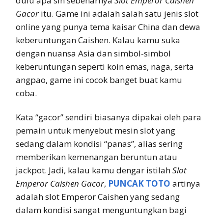
dulu apa sih sebenarnya
Slot Emperor Caishen
Gacor
itu. Game ini adalah salah satu jenis slot
online yang punya tema kaisar China dan dewa
keberuntungan Caishen. Kalau kamu suka
dengan nuansa Asia dan simbol-simbol
keberuntungan seperti koin emas, naga, serta
angpao, game ini cocok banget buat kamu
coba.
Kata “gacor” sendiri biasanya dipakai oleh para
pemain untuk menyebut mesin slot yang
sedang dalam kondisi “panas”, alias sering
memberikan kemenangan beruntun atau
jackpot. Jadi, kalau kamu dengar istilah
Slot
Emperor Caishen Gacor
,
PUNCAK TOTO
artinya
adalah slot Emperor Caishen yang sedang
dalam kondisi sangat menguntungkan bagi