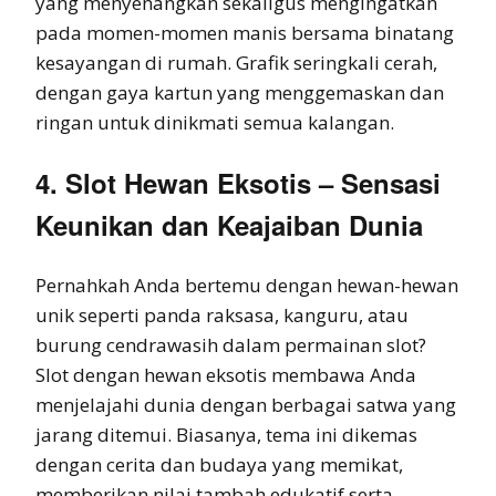
yang menyenangkan sekaligus mengingatkan
pada momen-momen manis bersama binatang
kesayangan di rumah. Grafik seringkali cerah,
dengan gaya kartun yang menggemaskan dan
ringan untuk dinikmati semua kalangan.
4. Slot Hewan Eksotis – Sensasi
Keunikan dan Keajaiban Dunia
Pernahkah Anda bertemu dengan hewan-hewan
unik seperti panda raksasa, kanguru, atau
burung cendrawasih dalam permainan slot?
Slot dengan hewan eksotis membawa Anda
menjelajahi dunia dengan berbagai satwa yang
jarang ditemui. Biasanya, tema ini dikemas
dengan cerita dan budaya yang memikat,
memberikan nilai tambah edukatif serta