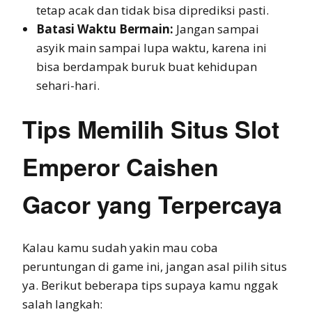
tetap acak dan tidak bisa diprediksi pasti.
Batasi Waktu Bermain:
Jangan sampai
asyik main sampai lupa waktu, karena ini
bisa berdampak buruk buat kehidupan
sehari-hari.
Tips Memilih Situs Slot
Emperor Caishen
Gacor yang Terpercaya
Kalau kamu sudah yakin mau coba
peruntungan di game ini, jangan asal pilih situs
ya. Berikut beberapa tips supaya kamu nggak
salah langkah: