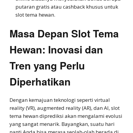
putaran gratis atau cashback khusus untuk
slot tema hewan.
Masa Depan Slot Tema
Hewan: Inovasi dan
Tren yang Perlu
Diperhatikan
Dengan kemajuan teknologi seperti virtual
reality (VR), augmented reality (AR), dan AI, slot
tema hewan diprediksi akan mengalami evolusi
yang sangat menarik. Bayangkan, suatu hari
nanti Anda bisa merasa seolah-olah berada di