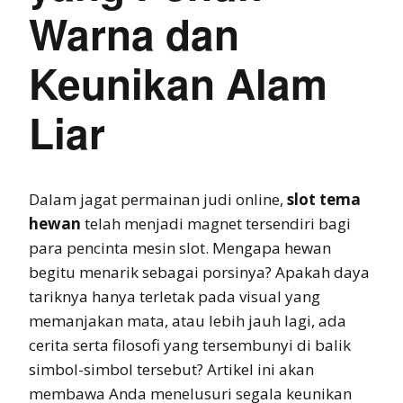
Warna dan
Keunikan Alam
Liar
Dalam jagat permainan judi online,
slot tema
hewan
telah menjadi magnet tersendiri bagi
para pencinta mesin slot. Mengapa hewan
begitu menarik sebagai porsinya? Apakah daya
tariknya hanya terletak pada visual yang
memanjakan mata, atau lebih jauh lagi, ada
cerita serta filosofi yang tersembunyi di balik
simbol-simbol tersebut? Artikel ini akan
membawa Anda menelusuri segala keunikan