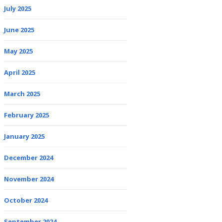
July 2025
June 2025
May 2025
April 2025
March 2025
February 2025
January 2025
December 2024
November 2024
October 2024
September 2024