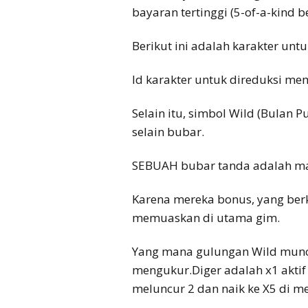
bayaran tertinggi (5-of-a-kind b
Berikut ini adalah karakter u
Id karakter untuk direduksi memb
Selain itu, simbol Wild (Bulan
selain bubar.
SEBUAH bubar tanda adalah ma
Karena mereka bonus, yang berki
memuaskan di utama gim.
Yang mana gulungan Wild munc
mengukur.Diger adalah x1 aktif
meluncur 2 dan naik ke X5 di me