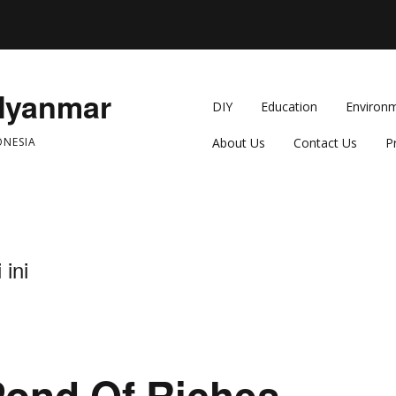
Myanmar
DIY
Education
Environ
ONESIA
About Us
Contact Us
P
 ini
Pond Of Riches