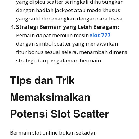
yang dipicu scatter seringkali dihubungkan
dengan hadiah jackpot atau mode khusus
yang sulit dimenangkan dengan cara biasa.
Strategi Bermain yang Lebih Beragam:
Pemain dapat memilih mesin
slot 777
dengan simbol scatter yang menawarkan
fitur bonus sesuai selera, menambah dimensi
strategi dan pengalaman bermain.
Tips dan Trik
Memaksimalkan
Potensi Slot Scatter
Bermain slot online bukan sekadar