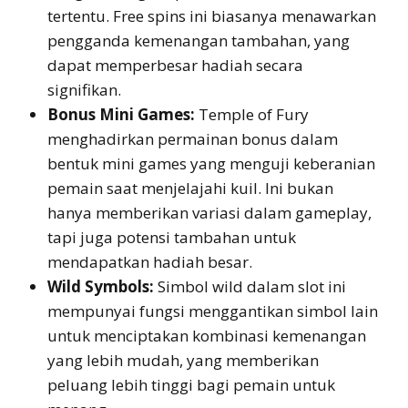
tertentu. Free spins ini biasanya menawarkan
pengganda kemenangan tambahan, yang
dapat memperbesar hadiah secara
signifikan.
Bonus Mini Games:
Temple of Fury
menghadirkan permainan bonus dalam
bentuk mini games yang menguji keberanian
pemain saat menjelajahi kuil. Ini bukan
hanya memberikan variasi dalam gameplay,
tapi juga potensi tambahan untuk
mendapatkan hadiah besar.
Wild Symbols:
Simbol wild dalam slot ini
mempunyai fungsi menggantikan simbol lain
untuk menciptakan kombinasi kemenangan
yang lebih mudah, yang memberikan
peluang lebih tinggi bagi pemain untuk