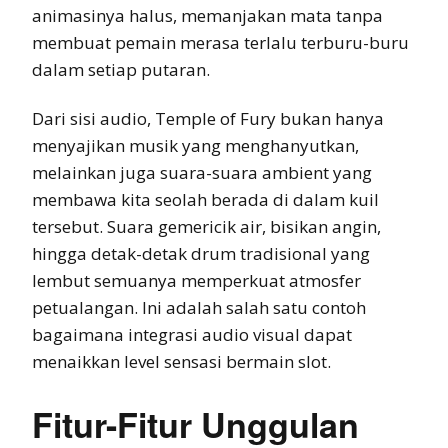
animasinya halus, memanjakan mata tanpa
membuat pemain merasa terlalu terburu-buru
dalam setiap putaran.
Dari sisi audio, Temple of Fury bukan hanya
menyajikan musik yang menghanyutkan,
melainkan juga suara-suara ambient yang
membawa kita seolah berada di dalam kuil
tersebut. Suara gemericik air, bisikan angin,
hingga detak-detak drum tradisional yang
lembut semuanya memperkuat atmosfer
petualangan. Ini adalah salah satu contoh
bagaimana integrasi audio visual dapat
menaikkan level sensasi bermain slot.
Fitur-Fitur Unggulan