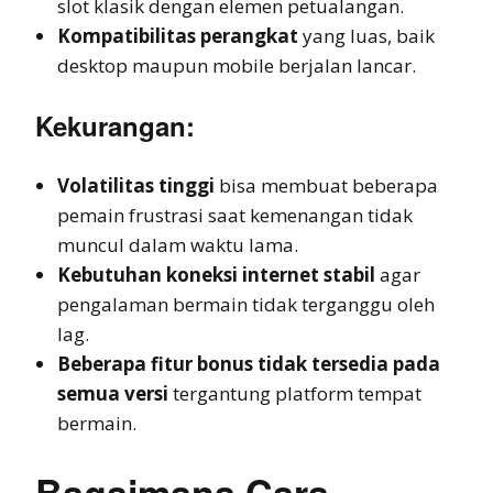
slot klasik dengan elemen petualangan.
Kompatibilitas perangkat
yang luas, baik
desktop maupun mobile berjalan lancar.
Kekurangan:
Volatilitas tinggi
bisa membuat beberapa
pemain frustrasi saat kemenangan tidak
muncul dalam waktu lama.
Kebutuhan koneksi internet stabil
agar
pengalaman bermain tidak terganggu oleh
lag.
Beberapa fitur bonus tidak tersedia pada
semua versi
tergantung platform tempat
bermain.
Bagaimana Cara