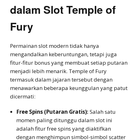
dalam Slot Temple of
Fury
Permainan slot modern tidak hanya
mengandalkan keberuntungan, tetapi juga
fitur-fitur bonus yang membuat setiap putaran
menjadi lebih menarik. Temple of Fury
termasuk dalam jajaran tersebut dengan
menawarkan beberapa keunggulan yang patut
dicermati:
Free Spins (Putaran Gratis):
Salah satu
momen paling ditunggu dalam slot ini
adalah fitur free spins yang diaktifkan
dengan menghimpun simbol-simbol scatter