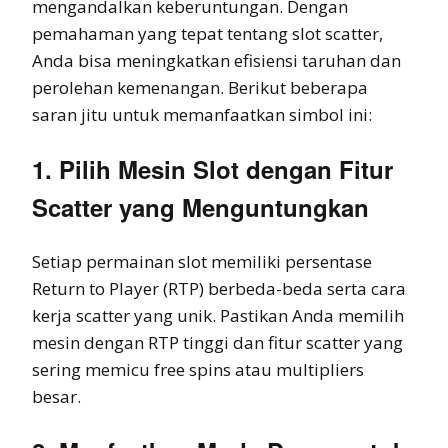
mengandalkan keberuntungan. Dengan
pemahaman yang tepat tentang slot scatter,
Anda bisa meningkatkan efisiensi taruhan dan
perolehan kemenangan. Berikut beberapa
saran jitu untuk memanfaatkan simbol ini:
1. Pilih Mesin Slot dengan Fitur
Scatter yang Menguntungkan
Setiap permainan slot memiliki persentase
Return to Player (RTP) berbeda-beda serta cara
kerja scatter yang unik. Pastikan Anda memilih
mesin dengan RTP tinggi dan fitur scatter yang
sering memicu free spins atau multipliers
besar.