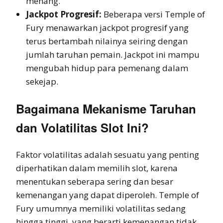
menang.
Jackpot Progresif:
Beberapa versi Temple of
Fury menawarkan jackpot progresif yang
terus bertambah nilainya seiring dengan
jumlah taruhan pemain. Jackpot ini mampu
mengubah hidup para pemenang dalam
sekejap.
Bagaimana Mekanisme Taruhan
dan Volatilitas Slot Ini?
Faktor volatilitas adalah sesuatu yang penting
diperhatikan dalam memilih slot, karena
menentukan seberapa sering dan besar
kemenangan yang dapat diperoleh. Temple of
Fury umumnya memiliki volatilitas sedang
hingga tinggi, yang berarti kemenangan tidak