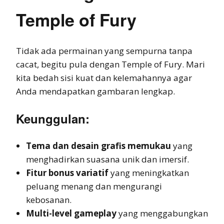
Temple of Fury
Tidak ada permainan yang sempurna tanpa
cacat, begitu pula dengan Temple of Fury. Mari
kita bedah sisi kuat dan kelemahannya agar
Anda mendapatkan gambaran lengkap.
Keunggulan:
Tema dan desain grafis memukau
yang
menghadirkan suasana unik dan imersif.
Fitur bonus variatif
yang meningkatkan
peluang menang dan mengurangi
kebosanan.
Multi-level gameplay
yang menggabungkan