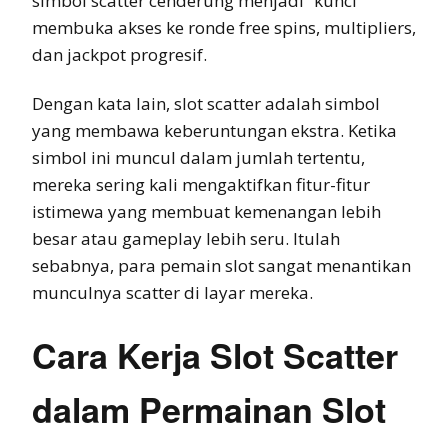
simbol scatter cenderung menjadi “kunci”
membuka akses ke ronde free spins, multipliers,
dan jackpot progresif.
Dengan kata lain, slot scatter adalah simbol
yang membawa keberuntungan ekstra. Ketika
simbol ini muncul dalam jumlah tertentu,
mereka sering kali mengaktifkan fitur-fitur
istimewa yang membuat kemenangan lebih
besar atau gameplay lebih seru. Itulah
sebabnya, para pemain slot sangat menantikan
munculnya scatter di layar mereka.
Cara Kerja Slot Scatter
dalam Permainan Slot