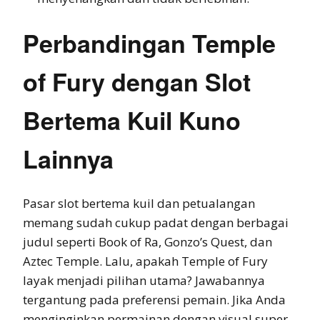
Perbandingan Temple
of Fury dengan Slot
Bertema Kuil Kuno
Lainnya
Pasar slot bertema kuil dan petualangan
memang sudah cukup padat dengan berbagai
judul seperti Book of Ra, Gonzo’s Quest, dan
Aztec Temple. Lalu, apakah Temple of Fury
layak menjadi pilihan utama? Jawabannya
tergantung pada preferensi pemain. Jika Anda
menginginkan permainan dengan visual super