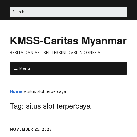
KMSS-Caritas Myanmar
BERITA DAN ARTIKEL TERKINI DARI INDONESIA
Menu
Home
»
situs slot terpercaya
Tag:
situs slot terpercaya
NOVEMBER 25, 2025