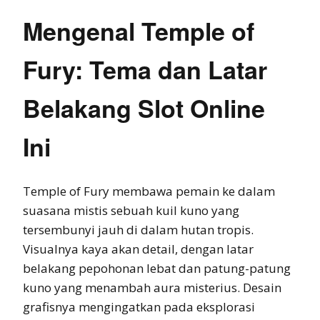
Mengenal Temple of
Fury: Tema dan Latar
Belakang Slot Online
Ini
Temple of Fury membawa pemain ke dalam
suasana mistis sebuah kuil kuno yang
tersembunyi jauh di dalam hutan tropis.
Visualnya kaya akan detail, dengan latar
belakang pepohonan lebat dan patung-patung
kuno yang menambah aura misterius. Desain
grafisnya mengingatkan pada eksplorasi