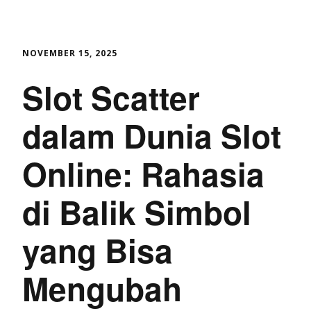
NOVEMBER 15, 2025
Slot Scatter
dalam Dunia Slot
Online: Rahasia
di Balik Simbol
yang Bisa
Mengubah