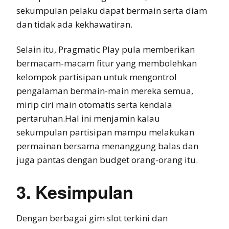
sekumpulan pelaku dapat bermain serta diam
dan tidak ada kekhawatiran.
Selain itu, Pragmatic Play pula memberikan
bermacam-macam fitur yang membolehkan
kelompok partisipan untuk mengontrol
pengalaman bermain-main mereka semua,
mirip ciri main otomatis serta kendala
pertaruhan.Hal ini menjamin kalau
sekumpulan partisipan mampu melakukan
permainan bersama menanggung balas dan
juga pantas dengan budget orang-orang itu.
3. Kesimpulan
Dengan berbagai gim slot terkini dan