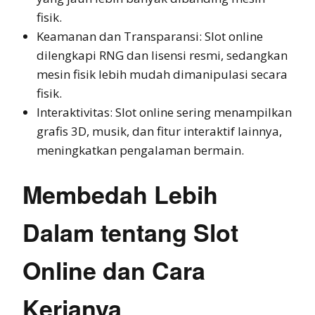
fisik.
Keamanan dan Transparansi: Slot online
dilengkapi RNG dan lisensi resmi, sedangkan
mesin fisik lebih mudah dimanipulasi secara
fisik.
Interaktivitas: Slot online sering menampilkan
grafis 3D, musik, dan fitur interaktif lainnya,
meningkatkan pengalaman bermain.
Membedah Lebih
Dalam tentang Slot
Online dan Cara
Kerjanya