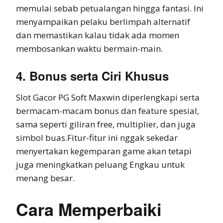
memulai sebab petualangan hingga fantasi. Ini
menyampaikan pelaku berlimpah alternatif
dan memastikan kalau tidak ada momen
membosankan waktu bermain-main.
4. Bonus serta Ciri Khusus
Slot Gacor PG Soft Maxwin diperlengkapi serta
bermacam-macam bonus dan feature spesial,
sama seperti giliran free, multiplier, dan juga
simbol buas.Fitur-fitur ini nggak sekedar
menyertakan kegemparan game akan tetapi
juga meningkatkan peluang Engkau untuk
menang besar.
Cara Memperbaiki