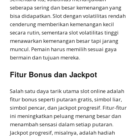
seberapa sering dan besar kemenangan yang
bisa didapatkan. Slot dengan volatilitas rendah
cenderung memberikan kemenangan kecil
secara rutin, sementara slot volatilitas tinggi
menawarkan kemenangan besar tapi jarang
muncul. Pemain harus memilih sesuai gaya
bermain dan tujuan mereka.
Fitur Bonus dan Jackpot
Salah satu daya tarik utama slot online adalah
fitur bonus seperti putaran gratis, simbol liar,
simbol pencar, dan jackpot progresif. Fitur-fitur
ini meningkatkan peluang menang besar dan
menambah sensasi dalam setiap putaran.
Jackpot progresif, misalnya, adalah hadiah