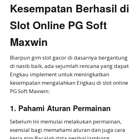
Kesempatan Berhasil di
Slot Online PG Soft
Maxwin
Biarpun gim slot gacor di dasarnya bergantung
di nasib baik, ada sejumlah rencana yang dapat
Engkau implement untuk meningkatkan
kesempatan mengalahkan Engkau di slot online
PG Soft Maxwin:
1. Pahami Aturan Permainan
Sebelum Ini memulai melakukan permainan,
esensial bagi memahami aturan dan juga cara
kerja gim.Bacalah data perihal lambang,