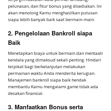
pelunasan, dan fitur bonus yang disediakan. Ini
akan menolong Kamu menghasilkan putusan
siapa lebih banyak baik saat bermain-main.
2. Pengelolaan Bankroll siapa
Baik
Menetapkan biaya untuk bermain dan mentaati
kendala yang dimaksud sekali penting. Hindari
terpikat bagi berkelanjutan melakukan
permainan waktu Anda menderita kerugian.
Manajemen bankroll siapa baik hendak
membantu Kamu mengalami game tidak ada
desakan finansial.
3. Manfaatkan Bonus serta