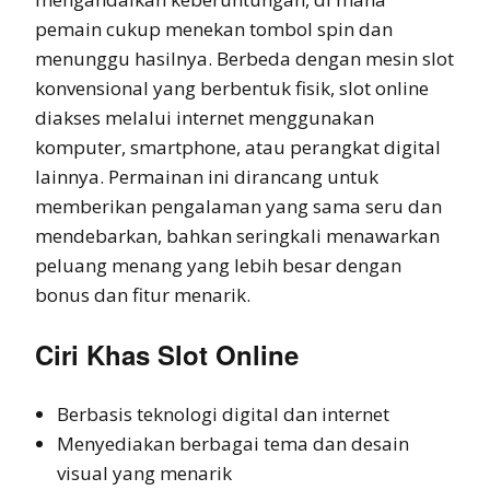
pemain cukup menekan tombol spin dan
menunggu hasilnya. Berbeda dengan mesin slot
konvensional yang berbentuk fisik, slot online
diakses melalui internet menggunakan
komputer, smartphone, atau perangkat digital
lainnya. Permainan ini dirancang untuk
memberikan pengalaman yang sama seru dan
mendebarkan, bahkan seringkali menawarkan
peluang menang yang lebih besar dengan
bonus dan fitur menarik.
Ciri Khas Slot Online
Berbasis teknologi digital dan internet
Menyediakan berbagai tema dan desain
visual yang menarik