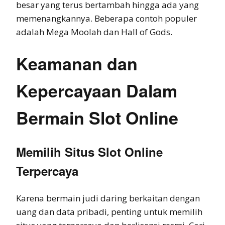
besar yang terus bertambah hingga ada yang
memenangkannya. Beberapa contoh populer
adalah Mega Moolah dan Hall of Gods.
Keamanan dan
Kepercayaan Dalam
Bermain Slot Online
Memilih Situs Slot Online
Terpercaya
Karena bermain judi daring berkaitan dengan
uang dan data pribadi, penting untuk memilih