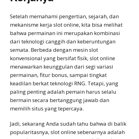
Setelah memahami pengertian, sejarah, dan
mekanisme kerja slot online, kita bisa melihat
bahwa permainan ini merupakan kombinasi
dari teknologi canggih dan keberuntungan
semata. Berbeda dengan mesin slot
konvensional yang bersifat fisik, slot online
menawarkan keunggulan dari segi variasi
permainan, fitur bonus, sampai tingkat
keadilan berkat teknologi RNG. Tetapi, yang
paling penting adalah pemain harus selalu
bermain secara bertanggung jawab dan
memilih situs yang tepercaya.
Jadi, sekarang Anda sudah tahu bahwa di balik
popularitasnya, slot online sebenarnya adalah