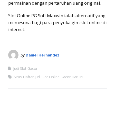
permainan dengan pertaruhan uang original.
Slot Online PG Soft Maxwin ialah alternatif yang
memesona bagi para penyuka gim slot online di
internet.
by
Daniel Hernandez
Judi Slot Gacor
Situs Daftar Judi Slot Online Gacor Hari Ini