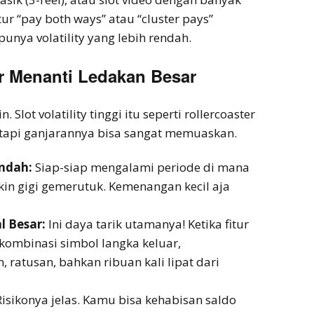
tur “pay both ways” atau “cluster pays”
 punya volatility yang lebih rendah.
bar Menanti Ledakan Besar
 Slot volatility tinggi itu seperti rollercoaster
 tapi ganjarannya bisa sangat memuaskan.
ndah:
Siap-siap mengalami periode di mana
kin gigi gemerutuk. Kemenangan kecil aja
l Besar:
Ini daya tarik utamanya! Ketika fitur
kombinasi simbol langka keluar,
ratusan, bahkan ribuan kali lipat dari
isikonya jelas. Kamu bisa kehabisan saldo