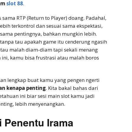
lam
slot 88
.
sama RTP (Return to Player) doang. Padahal,
ebih terkontrol dan sesuai sama ekspektasi,
u sama pentingnya, bahkan mungkin lebih.
tanpa tau apakah game itu cenderung ngasih
atau malah diam-diam tapi sekali menang
ini, kamu bisa frustrasi atau malah boros
duan lengkap buat kamu yang pengen ngerti
 dan kenapa penting
. Kita bakal bahas dari
ahuan ini biar sesi main slot kamu jadi
enting, lebih menyenangkan.
 Si Penentu Irama