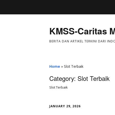
KMSS-Caritas 
BERITA DAN ARTIKEL TERKINI DARI IND
Home
»
Slot Terbaik
Category:
Slot Terbaik
Slot Terbaik
JANUARY 29, 2026