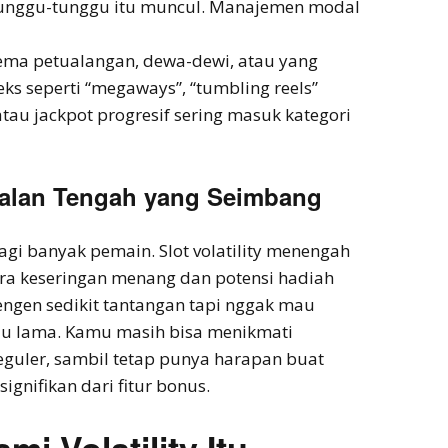
itunggu-tunggu itu muncul. Manajemen modal
ema petualangan, dewa-dewi, atau yang
s seperti “megaways”, “tumbling reels”
atau jackpot progresif sering masuk kategori
 Jalan Tengah yang Seimbang
bagi banyak pemain. Slot volatility menengah
tara keseringan menang dan potensi hadiah
ngen sedikit tantangan tapi nggak mau
lu lama. Kamu masih bisa menikmati
guler, sambil tetap punya harapan buat
gnifikan dari fitur bonus.
 Volatility Itu