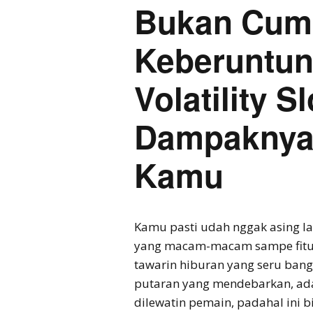
Bukan Cum
Keberuntu
Volatility S
Dampaknya 
Kamu
Kamu pasti udah nggak asing la
yang macam-macam sampe fitur 
tawarin hiburan yang seru bang
putaran yang mendebarkan, ada
dilewatin pemain, padahal ini b