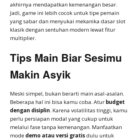
akhirnya mendapatkan kemenangan besar.
Jadi, game ini lebih cocok untuk tipe pemain
yang sabar dan menyukai mekanika dasar slot
klasik dengan sentuhan modern lewat fitur
multiplier.
Tips Main Biar Sesimu
Makin Asyik
Meski simpel, bukan berarti main asal-asalan.
Beberapa hal ini bisa kamu coba. Atur
budget
dengan disiplin
. Karena volatilitas tinggi, kamu
perlu persiapan modal yang cukup untuk
melalui fase tanpa kemenangan. Manfaatkan
mode
demo atau versi gratis
dulu untuk