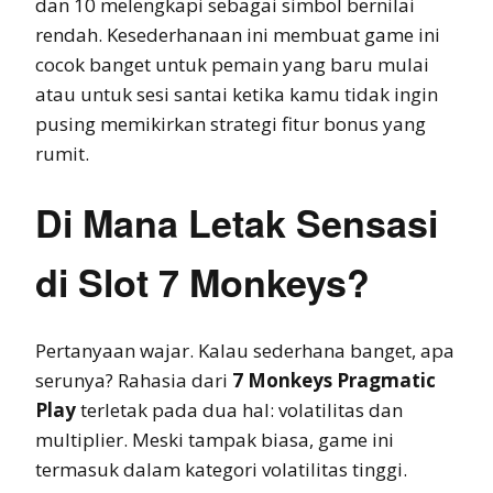
dan 10 melengkapi sebagai simbol bernilai
rendah. Kesederhanaan ini membuat game ini
cocok banget untuk pemain yang baru mulai
atau untuk sesi santai ketika kamu tidak ingin
pusing memikirkan strategi fitur bonus yang
rumit.
Di Mana Letak Sensasi
di Slot 7 Monkeys?
Pertanyaan wajar. Kalau sederhana banget, apa
serunya? Rahasia dari
7 Monkeys Pragmatic
Play
terletak pada dua hal: volatilitas dan
multiplier. Meski tampak biasa, game ini
termasuk dalam kategori volatilitas tinggi.