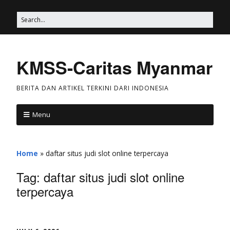
KMSS-Caritas Myanmar
BERITA DAN ARTIKEL TERKINI DARI INDONESIA
Menu
Home
»
daftar situs judi slot online terpercaya
Tag:
daftar situs judi slot online
terpercaya