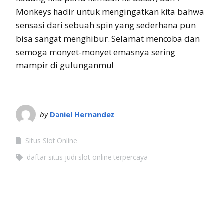
Monkeys hadir untuk mengingatkan kita bahwa
sensasi dari sebuah spin yang sederhana pun
bisa sangat menghibur. Selamat mencoba dan
semoga monyet-monyet emasnya sering
mampir di gulunganmu!
by
Daniel Hernandez
Situs Slot Online
daftar situs judi slot online terpercaya