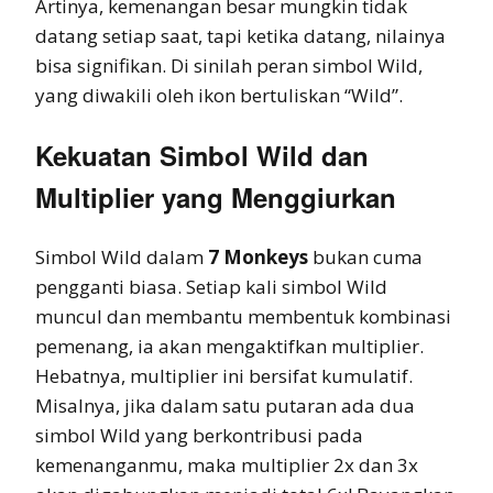
Artinya, kemenangan besar mungkin tidak
datang setiap saat, tapi ketika datang, nilainya
bisa signifikan. Di sinilah peran simbol Wild,
yang diwakili oleh ikon bertuliskan “Wild”.
Kekuatan Simbol Wild dan
Multiplier yang Menggiurkan
Simbol Wild dalam
7 Monkeys
bukan cuma
pengganti biasa. Setiap kali simbol Wild
muncul dan membantu membentuk kombinasi
pemenang, ia akan mengaktifkan multiplier.
Hebatnya, multiplier ini bersifat kumulatif.
Misalnya, jika dalam satu putaran ada dua
simbol Wild yang berkontribusi pada
kemenanganmu, maka multiplier 2x dan 3x