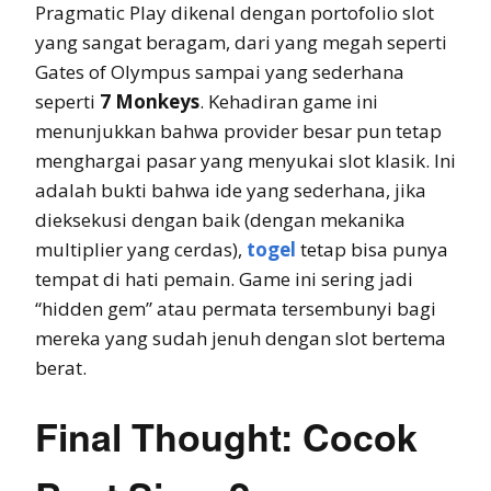
Pragmatic Play dikenal dengan portofolio slot
yang sangat beragam, dari yang megah seperti
Gates of Olympus sampai yang sederhana
seperti
7 Monkeys
. Kehadiran game ini
menunjukkan bahwa provider besar pun tetap
menghargai pasar yang menyukai slot klasik. Ini
adalah bukti bahwa ide yang sederhana, jika
dieksekusi dengan baik (dengan mekanika
multiplier yang cerdas),
togel
tetap bisa punya
tempat di hati pemain. Game ini sering jadi
“hidden gem” atau permata tersembunyi bagi
mereka yang sudah jenuh dengan slot bertema
berat.
Final Thought: Cocok