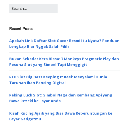
Recent Posts
Apakah Link Daftar Slot Gacor Resmi Itu Nyata? Panduan
Lengkap Biar Nggak Salah Pilih
Bukan Sekadar Kera Biasa: 7 Monkeys Pragmatic Play dan
Pesona Slot yang Simpel Tapi Menggigit
RTP Slot Big Bass Keeping It Reel: Menyelami Dunia
Taruhan Ikan Pancing Digital
Peking Luck Slot: Simbol Naga dan Kembang Api yang
Bawa Rezeki ke Layar Anda
Kisah Kucing Ajaib yang Bisa Bawa Keberuntungan ke
Layar Gadgetmu