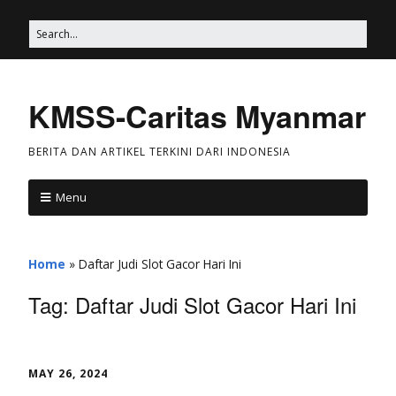
KMSS-Caritas Myanmar
BERITA DAN ARTIKEL TERKINI DARI INDONESIA
Menu
Home
»
Daftar Judi Slot Gacor Hari Ini
Tag:
Daftar Judi Slot Gacor Hari Ini
MAY 26, 2024