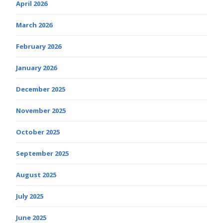
April 2026
March 2026
February 2026
January 2026
December 2025
November 2025
October 2025
September 2025
August 2025
July 2025
June 2025