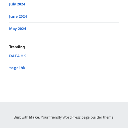
July 2024
June 2024
May 2024
Trending
DATA HK
togel hk
Built with
Make
. Your friendly WordPress page builder theme.