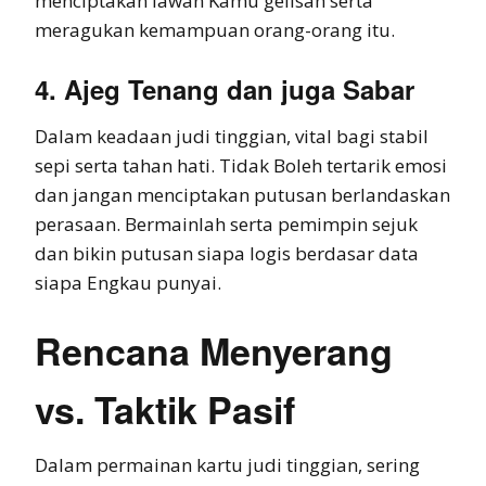
menciptakan lawan Kamu gelisah serta
meragukan kemampuan orang-orang itu.
4. Ajeg Tenang dan juga Sabar
Dalam keadaan judi tinggian, vital bagi stabil
sepi serta tahan hati. Tidak Boleh tertarik emosi
dan jangan menciptakan putusan berlandaskan
perasaan. Bermainlah serta pemimpin sejuk
dan bikin putusan siapa logis berdasar data
siapa Engkau punyai.
Rencana Menyerang
vs. Taktik Pasif
Dalam permainan kartu judi tinggian, sering