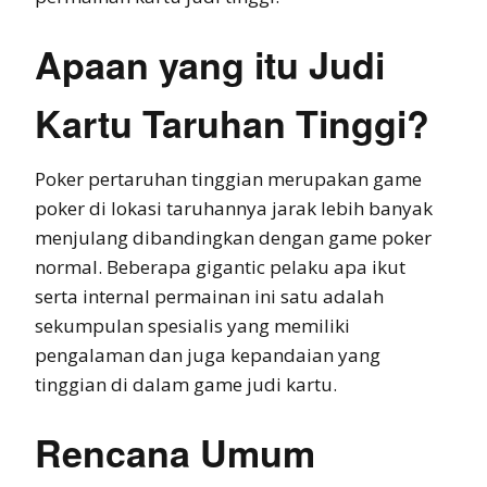
Apaan yang itu Judi
Kartu Taruhan Tinggi?
Poker pertaruhan tinggian merupakan game
poker di lokasi taruhannya jarak lebih banyak
menjulang dibandingkan dengan game poker
normal. Beberapa gigantic pelaku apa ikut
serta internal permainan ini satu adalah
sekumpulan spesialis yang memiliki
pengalaman dan juga kepandaian yang
tinggian di dalam game judi kartu.
Rencana Umum