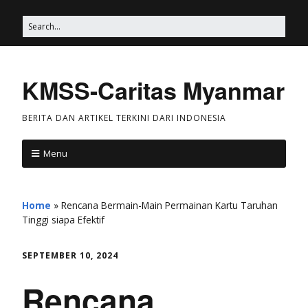
KMSS-Caritas Myanmar
BERITA DAN ARTIKEL TERKINI DARI INDONESIA
Menu
Home
»
Rencana Bermain-Main Permainan Kartu Taruhan
Tinggi siapa Efektif
SEPTEMBER 10, 2024
Rencana