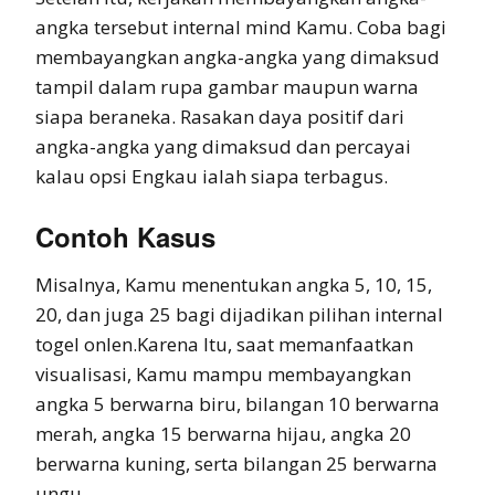
angka tersebut internal mind Kamu. Coba bagi
membayangkan angka-angka yang dimaksud
tampil dalam rupa gambar maupun warna
siapa beraneka. Rasakan daya positif dari
angka-angka yang dimaksud dan percayai
kalau opsi Engkau ialah siapa terbagus.
Contoh Kasus
Misalnya, Kamu menentukan angka 5, 10, 15,
20, dan juga 25 bagi dijadikan pilihan internal
togel onlen.Karena Itu, saat memanfaatkan
visualisasi, Kamu mampu membayangkan
angka 5 berwarna biru, bilangan 10 berwarna
merah, angka 15 berwarna hijau, angka 20
berwarna kuning, serta bilangan 25 berwarna
ungu.