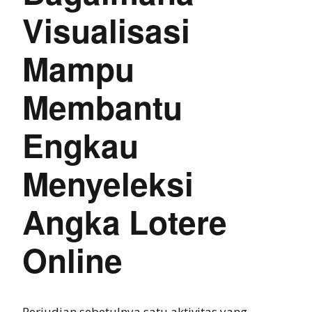
Visualisasi
Mampu
Membantu
Engkau
Menyeleksi
Angka Lotere
Online
Perjudian sebetulnya satu aktivitas yang