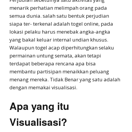
menarik perhatian melimpah orang pada
semua dunia. salah satu bentuk perjudian
siapa ter- terkenal adalah togel online, pada
lokasi pelaku harus menebak angka-angka
yang bakal keluar internal undian khusus.
Walaupun togel acap diperhitungkan selaku
permainan untung semata, akan tetapi
terdapat beberapa rencana apa bisa
membantu partisipan menaikkan peluang
menang mereka. Tidak Benar yang satu adalah
dengan memakai visualisasi.
Apa yang itu
Visualisasi?