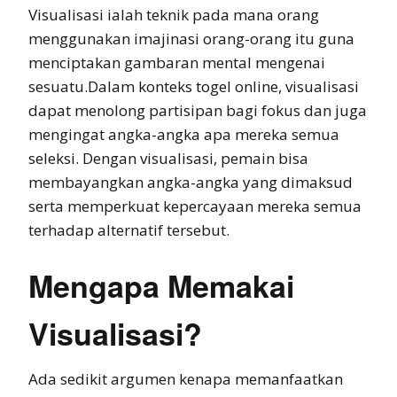
Visualisasi ialah teknik pada mana orang
menggunakan imajinasi orang-orang itu guna
menciptakan gambaran mental mengenai
sesuatu.Dalam konteks togel online, visualisasi
dapat menolong partisipan bagi fokus dan juga
mengingat angka-angka apa mereka semua
seleksi. Dengan visualisasi, pemain bisa
membayangkan angka-angka yang dimaksud
serta memperkuat kepercayaan mereka semua
terhadap alternatif tersebut.
Mengapa Memakai
Visualisasi?
Ada sedikit argumen kenapa memanfaatkan