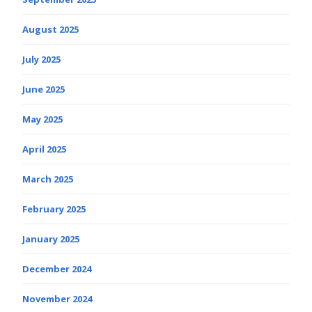
August 2025
July 2025
June 2025
May 2025
April 2025
March 2025
February 2025
January 2025
December 2024
November 2024