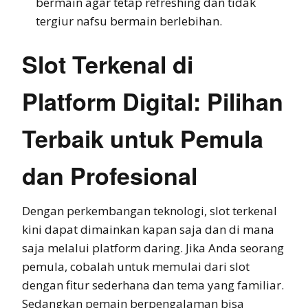
bermain agar tetap refreshing dan tidak
tergiur nafsu bermain berlebihan.
Slot Terkenal di
Platform Digital: Pilihan
Terbaik untuk Pemula
dan Profesional
Dengan perkembangan teknologi, slot terkenal
kini dapat dimainkan kapan saja dan di mana
saja melalui platform daring. Jika Anda seorang
pemula, cobalah untuk memulai dari slot
dengan fitur sederhana dan tema yang familiar.
Sedangkan pemain berpengalaman bisa