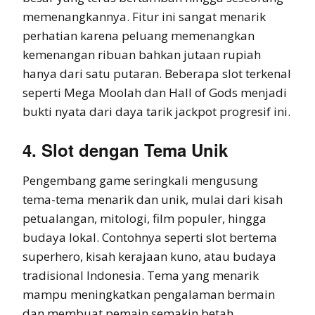
memenangkannya. Fitur ini sangat menarik
perhatian karena peluang memenangkan
kemenangan ribuan bahkan jutaan rupiah
hanya dari satu putaran. Beberapa slot terkenal
seperti Mega Moolah dan Hall of Gods menjadi
bukti nyata dari daya tarik jackpot progresif ini.
4. Slot dengan Tema Unik
Pengembang game seringkali mengusung
tema-tema menarik dan unik, mulai dari kisah
petualangan, mitologi, film populer, hingga
budaya lokal. Contohnya seperti slot bertema
superhero, kisah kerajaan kuno, atau budaya
tradisional Indonesia. Tema yang menarik
mampu meningkatkan pengalaman bermain
dan membuat pemain semakin betah.