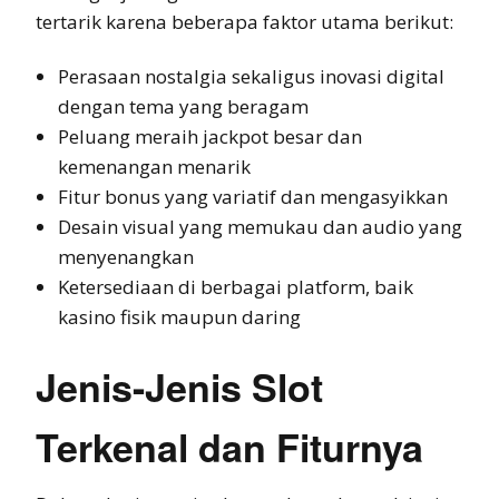
tertarik karena beberapa faktor utama berikut:
Perasaan nostalgia sekaligus inovasi digital
dengan tema yang beragam
Peluang meraih jackpot besar dan
kemenangan menarik
Fitur bonus yang variatif dan mengasyikkan
Desain visual yang memukau dan audio yang
menyenangkan
Ketersediaan di berbagai platform, baik
kasino fisik maupun daring
Jenis-Jenis Slot
Terkenal dan Fiturnya