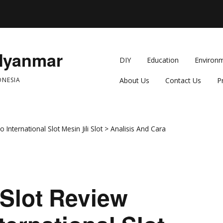
Myanmar
DIY
Education
Environ
ONESIA
About Us
Contact Us
P
International Slot Mesin Jili Slot > Analisis And Cara
 Slot Review