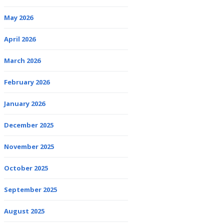
May 2026
April 2026
March 2026
February 2026
January 2026
December 2025
November 2025
October 2025
September 2025
August 2025