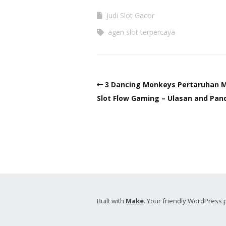
Judi Slot Gacor
agen slot terpercaya
3 Dancing Monkeys Pertaruhan 
Slot Flow Gaming – Ulasan and Pan
Built with
Make
. Your friendly WordPress 