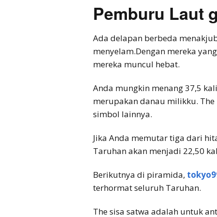
Pemburu Laut gi
Ada delapan berbeda menakjub
menyelam.Dengan mereka yang 
mereka muncul hebat.
Anda mungkin menang 37,5 kali 
merupakan danau milikku. The 
simbol lainnya.
Jika Anda memutar tiga dari hita
Taruhan akan menjadi 22,50 kali
Berikutnya di piramida,
tokyo9
terhormat seluruh Taruhan.
The sisa satwa adalah untuk ant