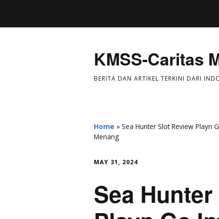
KMSS-Caritas 
BERITA DAN ARTIKEL TERKINI DARI IND
Home
»
Sea Hunter Slot Review Playn Go 
Menang
MAY 31, 2024
Sea Hunter