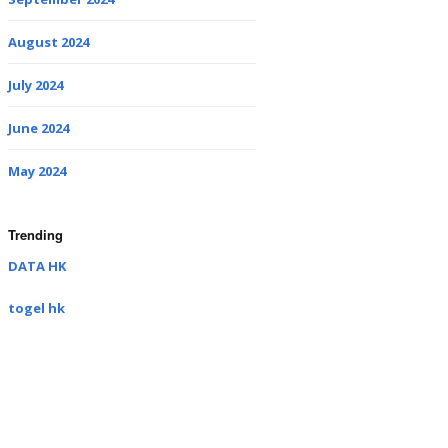
August 2024
July 2024
June 2024
May 2024
Trending
DATA HK
togel hk