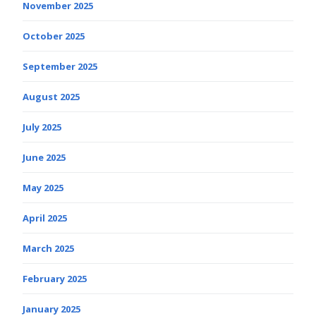
November 2025
October 2025
September 2025
August 2025
July 2025
June 2025
May 2025
April 2025
March 2025
February 2025
January 2025