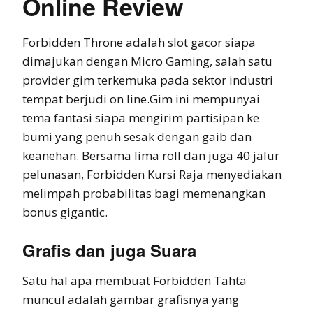
Online Review
Forbidden Throne adalah slot gacor siapa
dimajukan dengan Micro Gaming, salah satu
provider gim terkemuka pada sektor industri
tempat berjudi on line.Gim ini mempunyai
tema fantasi siapa mengirim partisipan ke
bumi yang penuh sesak dengan gaib dan
keanehan. Bersama lima roll dan juga 40 jalur
pelunasan, Forbidden Kursi Raja menyediakan
melimpah probabilitas bagi memenangkan
bonus gigantic.
Grafis dan juga Suara
Satu hal apa membuat Forbidden Tahta
muncul adalah gambar grafisnya yang