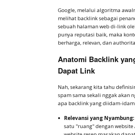
Google, melalui algoritma awa
melihat backlink sebagai penand
sebuah halaman web di-link ol
punya reputasi baik, maka kont
berharga, relevan, dan authorita
Anatomi Backlink yang
Dapat Link
Nah, sekarang kita tahu definisi
spam sama sekali nggak akan nge
apa backlink yang diidam-idam
Relevansi yang Nyambung:
satu "ruang" dengan website A
website resep masakan dapat 