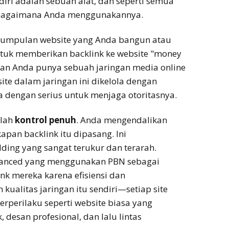
diri adalah sebuah alat, dan seperti semua
ng bagaimana Anda menggunakannya.
ekumpulan website yang Anda bangun atau
tuk memberikan backlink ke website "money
kan Anda punya sebuah jaringan media online
bsite dalam jaringan ini dikelola dengan
a dengan serius untuk menjaga otoritasnya.
alah
kontrol penuh
. Anda mengendalikan
apan backlink itu dipasang. Ini
lding yang sangat terukur dan terarah.
dvanced yang menggunakan PBN sebagai
nk mereka karena efisiensi dan
 kualitas jaringan itu sendiri—setiap site
perilaku seperti website biasa yang
 desan profesional, dan lalu lintas