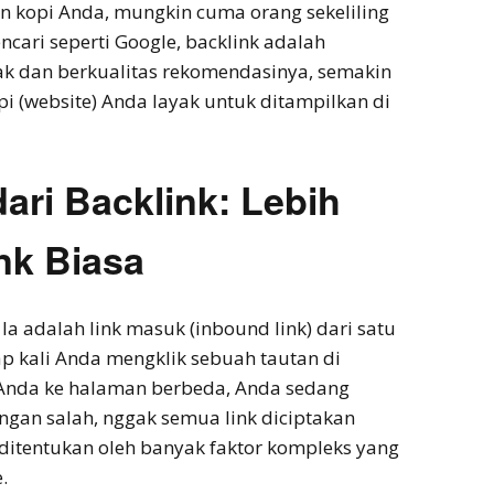
n kopi Anda, mungkin cuma orang sekeliling
ncari seperti Google, backlink adalah
ak dan berkualitas rekomendasinya, semakin
i (website) Anda layak untuk ditampilkan di
ari Backlink: Lebih
nk Biasa
 Ia adalah link masuk (inbound link) dari satu
iap kali Anda mengklik sebuah tautan di
Anda ke halaman berbeda, Anda sedang
ngan salah, nggak semua link diciptakan
 ditentukan oleh banyak faktor kompleks yang
.