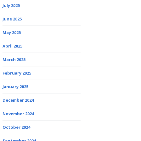
July 2025
June 2025
May 2025
April 2025
March 2025
February 2025
January 2025
December 2024
November 2024
October 2024
September 2024