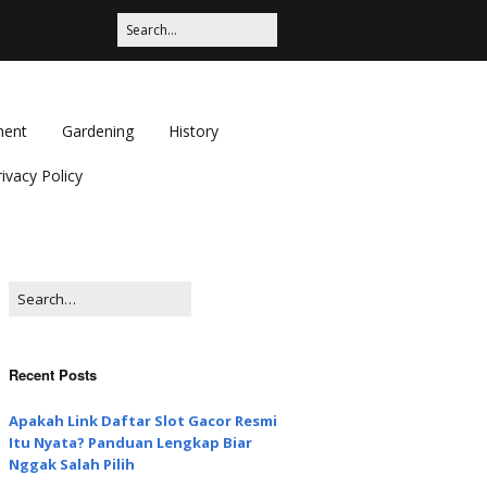
ment
Gardening
History
rivacy Policy
Recent Posts
Apakah Link Daftar Slot Gacor Resmi
Itu Nyata? Panduan Lengkap Biar
Nggak Salah Pilih