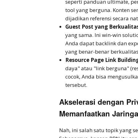
seperti panduan ultimate, pene
tool yang berguna. Konten s
dijadikan referensi secara nat
Guest Post yang Berkualita
yang sama. Ini win-win soluti
Anda dapat backlink dan expo
yang benar-benar berkualitas
Resource Page Link Buildin
daya" atau "link berguna" (re
cocok, Anda bisa mengusulka
tersebut.
Akselerasi dengan Pri
Memanfaatkan Jaringa
Nah, ini salah satu topik yang s