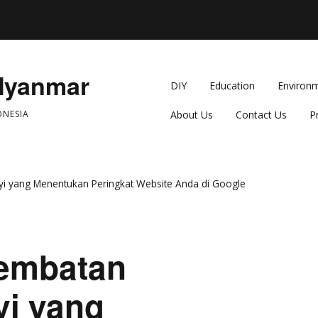
Myanmar
DIY
Education
Environ
ONESIA
About Us
Contact Us
P
yi yang Menentukan Peringkat Website Anda di Google
Jembatan
i yang