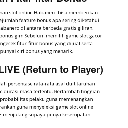
inan slot online Habanero bisa memberikan
ejumlah feature bonus apa sering diketahui
abanero di antara berbeda gratis giliran,
n bonus gim.Sebelum memilih game slot gacor
ecek fitur-fitur bonus yang dijual serta
unyai ciri bonus yang menarik.
LIVE (Return to Player)
lah persentase rata-rata asal duit taruhan
m durasi masa tertentu. Bertambah tinggian
as probabilitas pelaku guna memenangkan
rankan guna menyeleksi game slot online
VE menjulang supaya punya kesempatan