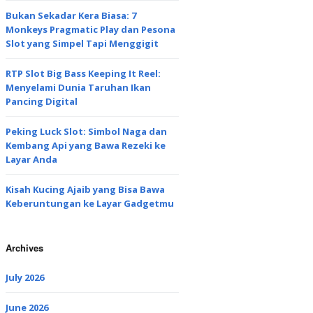
Bukan Sekadar Kera Biasa: 7
Monkeys Pragmatic Play dan Pesona
Slot yang Simpel Tapi Menggigit
RTP Slot Big Bass Keeping It Reel:
Menyelami Dunia Taruhan Ikan
Pancing Digital
Peking Luck Slot: Simbol Naga dan
Kembang Api yang Bawa Rezeki ke
Layar Anda
Kisah Kucing Ajaib yang Bisa Bawa
Keberuntungan ke Layar Gadgetmu
Archives
July 2026
June 2026