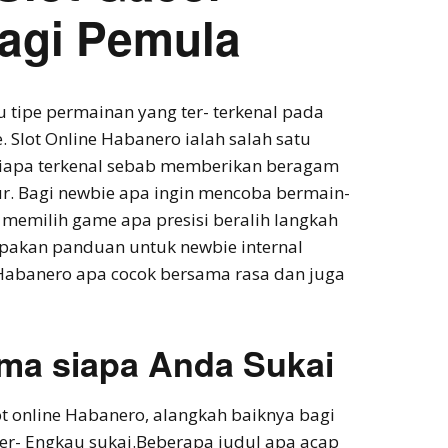
agi Pemula
 tipe permainan yang ter- terkenal pada
 Slot Online Habanero ialah salah satu
 siapa terkenal sebab memberikan beragam
. Bagi newbie apa ingin mencoba bermain-
memilih game apa presisi beralih langkah
upakan panduan untuk newbie internal
 Habanero apa cocok bersama rasa dan juga
ema siapa Anda Sukai
t online Habanero, alangkah baiknya bagi
r- Engkau sukai.Beberapa judul apa acap