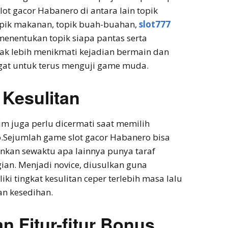
ot gacor Habanero di antara lain topik
opik makanan, topik buah-buahan,
slot777
 menentukan topik siapa pantas serta
ak lebih menikmati kejadian bermain dan
ngat untuk terus menguji game muda.
 Kesulitan
gim juga perlu dicermati saat memilih
o.Sejumlah game slot gacor Habanero bisa
nkan sewaktu apa lainnya punya taraf
ggian. Menjadi novice, diusulkan guna
i tingkat kesulitan ceper terlebih masa lalu
n kesedihan.
n Fitur-fitur Bonus