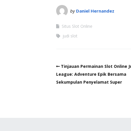
by
Daniel Hernandez
Situs Slot Online
judi slot
Tinjauan Permainan Slot Online J
League: Adventure Epik Bersama
Sekumpulan Penyelamat Super