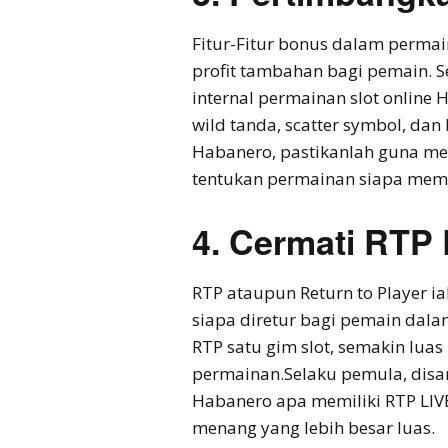
Fitur-Fitur bonus dalam perma
profit tambahan bagi pemain. S
internal permainan slot online H
wild tanda, scatter symbol, da
Habanero, pastikanlah guna meng
tentukan permainan siapa memp
4. Cermati RTP 
RTP ataupun Return to Player ia
siapa diretur bagi pemain dala
RTP satu gim slot, semakin lu
permainan.Selaku pemula, disa
Habanero apa memiliki RTP LI
menang yang lebih besar luas.