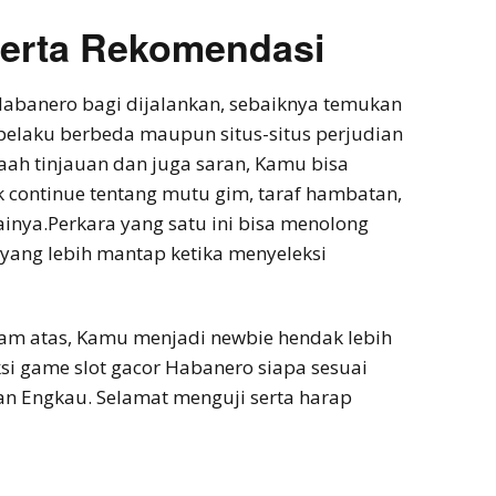
 serta Rekomendasi
abanero bagi dijalankan, sebaiknya temukan
pelaku berbeda maupun situs-situs perjudian
aah tinjauan dan juga saran, Kamu bisa
 continue tentang mutu gim, taraf hambatan,
ainya.Perkara yang satu ini bisa menolong
ang lebih mantap ketika menyeleksi
am atas, Kamu menjadi newbie hendak lebih
 game slot gacor Habanero siapa sesuai
an Engkau. Selamat menguji serta harap