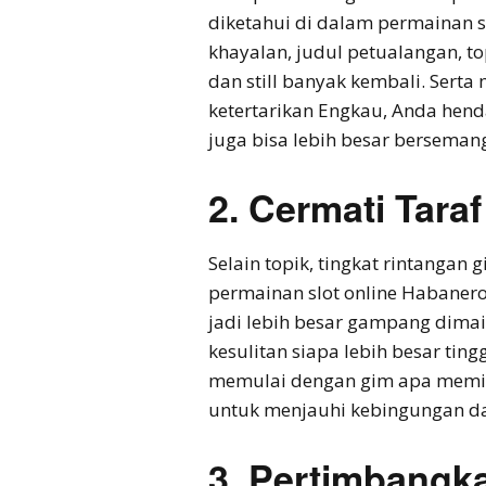
diketahui di dalam permainan sl
khayalan, judul petualangan, t
dan still banyak kembali. Serta
ketertarikan Engkau, Anda hend
juga bisa lebih besar bersema
2. Cermati Taraf
Selain topik, tingkat rintangan 
permainan slot online Habaner
jadi lebih besar gampang dimai
kesulitan siapa lebih besar tin
memulai dengan gim apa memilik
untuk menjauhi kebingungan da
3. Pertimbangka