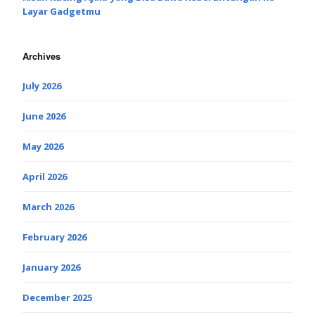
Layar Gadgetmu
Archives
July 2026
June 2026
May 2026
April 2026
March 2026
February 2026
January 2026
December 2025