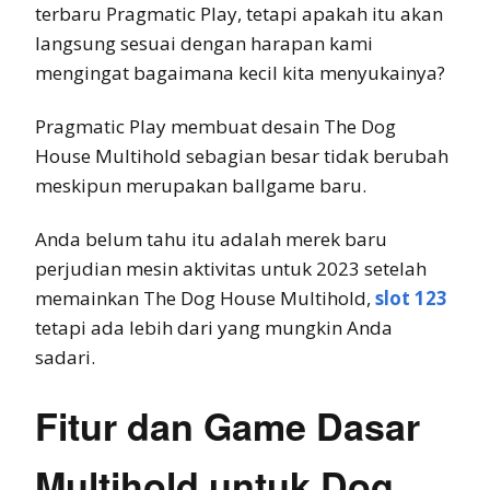
terbaru Pragmatic Play, tetapi apakah itu akan
langsung sesuai dengan harapan kami
mengingat bagaimana kecil kita menyukainya?
Pragmatic Play membuat desain The Dog
House Multihold sebagian besar tidak berubah
meskipun merupakan ballgame baru.
Anda belum tahu itu adalah merek baru
perjudian mesin aktivitas untuk 2023 setelah
memainkan The Dog House Multihold,
slot 123
tetapi ada lebih dari yang mungkin Anda
sadari.
Fitur dan Game Dasar
Multihold untuk Dog