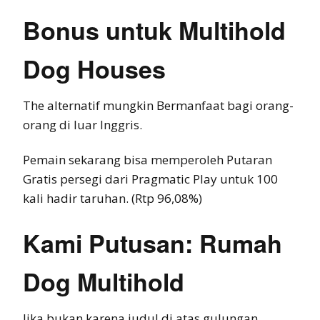
Bonus untuk Multihold
Dog Houses
The alternatif mungkin Bermanfaat bagi orang-
orang di luar Inggris.
Pemain sekarang bisa memperoleh Putaran
Gratis persegi dari Pragmatic Play untuk 100
kali hadir taruhan. (Rtp 96,08%)
Kami Putusan: Rumah
Dog Multihold
Jika bukan karena judul di atas gulungan