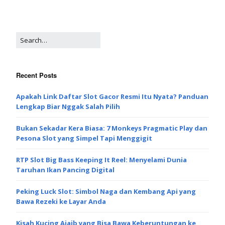
Recent Posts
Apakah Link Daftar Slot Gacor Resmi Itu Nyata? Panduan
Lengkap Biar Nggak Salah Pilih
Bukan Sekadar Kera Biasa: 7 Monkeys Pragmatic Play dan
Pesona Slot yang Simpel Tapi Menggigit
RTP Slot Big Bass Keeping It Reel: Menyelami Dunia
Taruhan Ikan Pancing Digital
Peking Luck Slot: Simbol Naga dan Kembang Api yang
Bawa Rezeki ke Layar Anda
Kisah Kucing Ajaib yang Bisa Bawa Keberuntungan ke