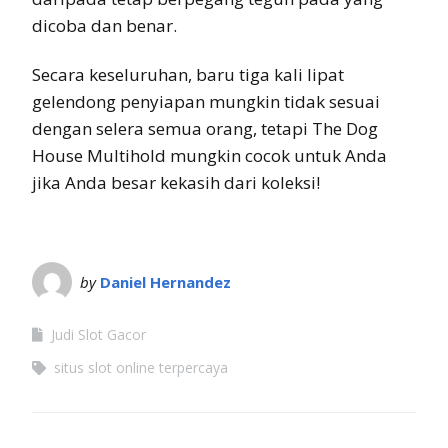
dicoba dan benar.
Secara keseluruhan, baru tiga kali lipat
gelendong penyiapan mungkin tidak sesuai
dengan selera semua orang, tetapi The Dog
House Multihold mungkin cocok untuk Anda
jika Anda besar kekasih dari koleksi!
by
Daniel Hernandez
Judi Slot Gacor
situs slot online terpercaya