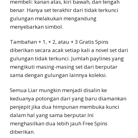
membeli: kanan atas, kiri bawah, dan tengah
benar. Hanya set terakhir dari tidak terkunci
gulungan melakukan mengandung
menyebarkan simbol.
Tambahan + 1, + 2, atau + 3 Gratis Spins
diberikan secara acak setiap kali a novel set dari
gulungan tidak terkunci. Jumlah paylines yang
mengikuti masing-masing set dari berputar
sama dengan gulungan lainnya koleksi.
Semua Liar mungkin menjadi disalin ke
keduanya potongan dari yang baru diamankan
penjepit jika dua himpunan membuka kunci
dalam hal yang sama berputar.Ini
menghasilkan dua lebih jauh Free Spins
diberikan.